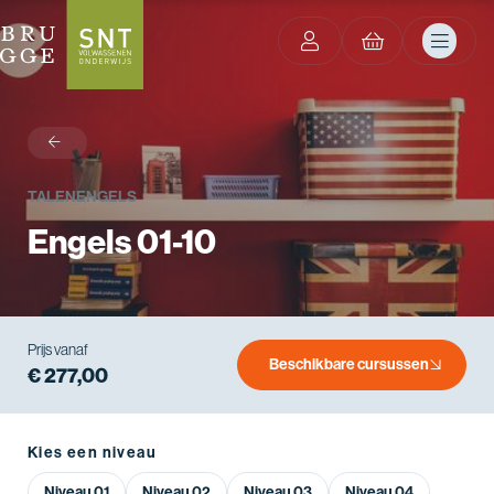
terug
TALEN
ENGELS
Engels 01-10
Prijs vanaf
Beschikbare cursussen
€ 277,00
Kies een niveau
Niveau 01
Niveau 02
Niveau 03
Niveau 04