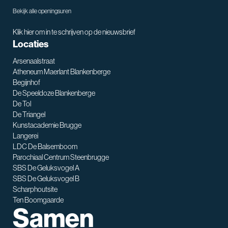
Bekijk alle openingsuren
Klik hier om in te schrijven op de nieuwsbrief
Locaties
Arsenaalstraat
Atheneum Maerlant Blankenberge
Begijnhof
De Speeldoze Blankenberge
De Tol
De Triangel
SNT assistent
Kunstacademie Brugge
Waarmee kan ik je helpen?
Langerei
LDC De Balsemboom
Parochiaal Centrum Steenbrugge
SBS De Geluksvogel A
SBS De Geluksvogel B
Scharphoutsite
Ten Boomgaarde
Samen