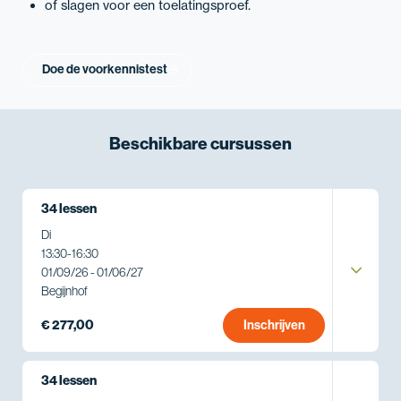
of slagen voor een toelatingsproef.
Doe de voorkennistest
Beschikbare
cursussen
34 lessen
Di
13:30
-
16:30
01/09/26 - 01/06/27
Begijnhof
€ 277,00
Inschrijven
34 lessen