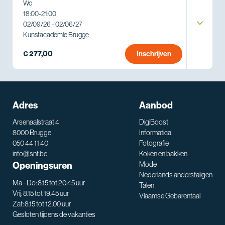
Wo
18:00
-
21:00
02/09/26 - 02/06/27
Kunstacademie Brugge
€ 277,00
Inschrijven
Adres
Aanbod
Arsenaalstraat 4
DigiBoost
8000 Brugge
Informatica
050 44 11 40
Fotografie
info@snt.be
Koken en bakken
Openingsuren
Mode
Nederlands anderstaligen
Ma - Do: 8.15 tot 20.45 uur
Talen
Vrij: 8.15 tot 19.45 uur
Vlaamse Gebarentaal
Zat: 8.15 tot 12.00 uur
Gesloten tijdens de vakanties