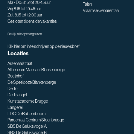
Ma - Do: 8.15 tot 20.45 uur
Talen
Vrij: 8.15 tot 19.45 uur
Vlaamse Gebarentaal
Zat: 8.15 tot 12.00 uur
Gesloten tijdens de vakanties
Bekijk alle openingsuren
Klik hier om in te schrijven op de nieuwsbrief
Locaties
Arsenaalstraat
Atheneum Maerlant Blankenberge
Begijnhof
De Speeldoze Blankenberge
De Tol
De Triangel
SNT assistent
Kunstacademie Brugge
Waarmee kan ik je helpen?
Langerei
LDC De Balsemboom
Parochiaal Centrum Steenbrugge
SBS De Geluksvogel A
SBS De Geluksvogel B