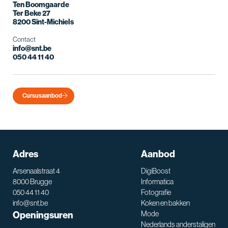
Ten Boomgaarde
Ter Beke 27
8200 Sint-Michiels
Contact
info@snt.be
050 44 11 40
Cursusaanbod
Adres
Aanbod
Arsenaalstraat 4
DigiBoost
8000 Brugge
Informatica
050 44 11 40
Fotografie
info@snt.be
Koken en bakken
Openingsuren
Mode
Nederlands anderstaligen