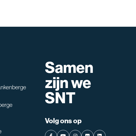
Samen
lpen?
zijn we
ankenberge
SNT
berge
Volg ons op
e