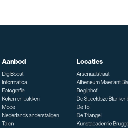
SNT assistent
Aanbod
Locaties
Waarmee kan ik je he
DigiBoost
Arsenaalstraat
Informatica
Atheneum Maerlant Bl
Fotografie
Begijnhof
Koken en bakken
De Speeldoze Blanken
Mode
De Tol
Nederlands anderstaligen
De Triangel
Talen
Kunstacademie Brugg