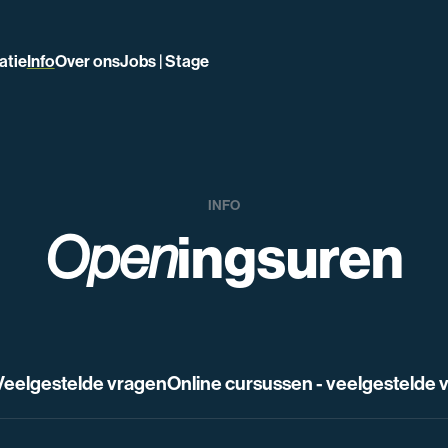
atie
Info
Over ons
Jobs | Stage
INFO
ingsuren
Open
Veelgestelde vragen
Online cursussen - veelgestelde 