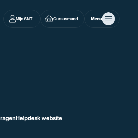
Mijn SNT
Cursusmand
Menu
vragen
Helpdesk website