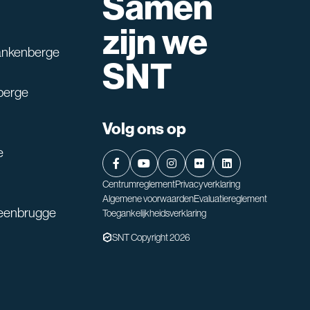
Samen
lpen?
zijn we
ankenberge
SNT
berge
Volg ons op
e
Centrumreglement
Privacyverklaring
Algemene voorwaarden
Evaluatiereglement
teenbrugge
Toegankelijkheidsverklaring
SNT Copyright 2026