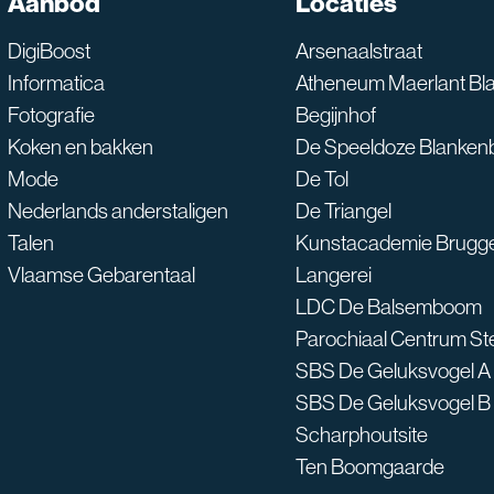
Aanbod
Locaties
Waarmee kan ik je he
DigiBoost
Arsenaalstraat
Informatica
Atheneum Maerlant Bl
Fotografie
Begijnhof
Koken en bakken
De Speeldoze Blanken
Mode
De Tol
Nederlands anderstaligen
De Triangel
Talen
Kunstacademie Brugg
Vlaamse Gebarentaal
Langerei
LDC De Balsemboom
Parochiaal Centrum S
SBS De Geluksvogel A
SBS De Geluksvogel B
Scharphoutsite
Ten Boomgaarde