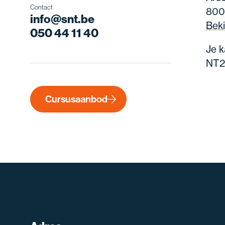
Contact
800
info@snt.be
Beki
050 44 11 40
Je k
NT2
Cursusaanbod