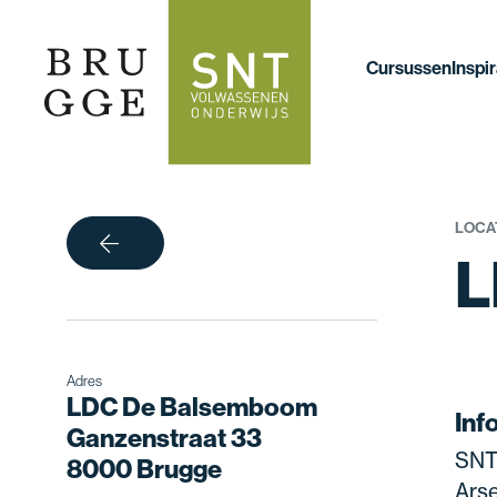
Cursussen
Inspir
LOCA
terug
L
Adres
LDC De Balsemboom
Inf
Ganzenstraat 33
SNT
8000 Brugge
Arse