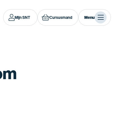
Mijn SNT
Cursusmand
Menu
om