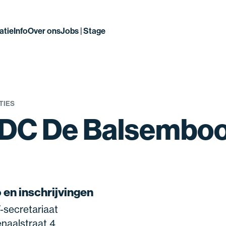
atie
Info
Over ons
Jobs | Stage
TIES
DC De Balsembo
o en inschrijvingen
-secretariaat
naalstraat 4