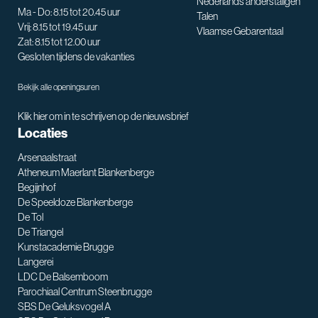
Nederlands anderstaligen
Ma - Do: 8.15 tot 20.45 uur
Talen
Vrij: 8.15 tot 19.45 uur
Vlaamse Gebarentaal
Zat: 8.15 tot 12.00 uur
Gesloten tijdens de vakanties
Bekijk alle openingsuren
Klik hier om in te schrijven op de nieuwsbrief
Locaties
Arsenaalstraat
Atheneum Maerlant Blankenberge
Begijnhof
De Speeldoze Blankenberge
De Tol
De Triangel
SNT assistent
Kunstacademie Brugge
Waarmee kan ik je helpen?
Langerei
LDC De Balsemboom
Parochiaal Centrum Steenbrugge
SBS De Geluksvogel A