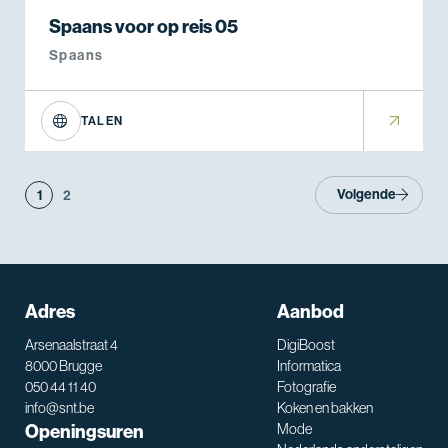
Spaans voor op reis 05
Spaans
TALEN
Volgende
1
2
Adres
Aanbod
Arsenaalstraat 4
DigiBoost
8000 Brugge
Informatica
050 44 11 40
Fotografie
info@snt.be
Koken en bakken
Openingsuren
Mode