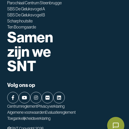
Parochiaal Centrum Steenbrugge
SBS De Geluksvogel A
SBS De Geluksvogel B
Scharphoutsite
Ten Boomgaarde
Samen
zijn we
SNT
Volg ons op
Centrumreglement
Privacyverklaring
Algemene voorwaarden
Evaluatiereglement
Toegankelijkheidsverklaring
SNT Copyright 2026