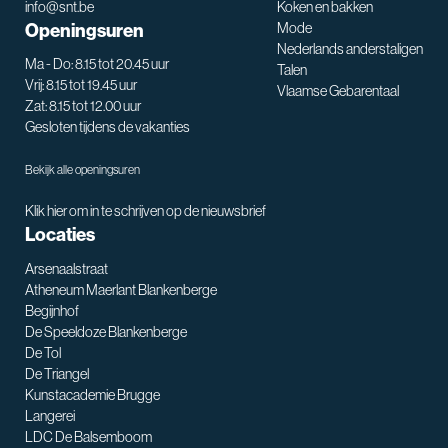
info@snt.be
Koken en bakken
Openingsuren
Mode
Nederlands anderstaligen
Ma - Do: 8.15 tot 20.45 uur
Talen
Vrij: 8.15 tot 19.45 uur
Vlaamse Gebarentaal
Zat: 8.15 tot 12.00 uur
Gesloten tijdens de vakanties
Bekijk alle openingsuren
Klik hier om in te schrijven op de nieuwsbrief
Locaties
Arsenaalstraat
Atheneum Maerlant Blankenberge
Begijnhof
De Speeldoze Blankenberge
De Tol
De Triangel
SNT assistent
Kunstacademie Brugge
Waarmee kan ik je helpen?
Langerei
LDC De Balsemboom