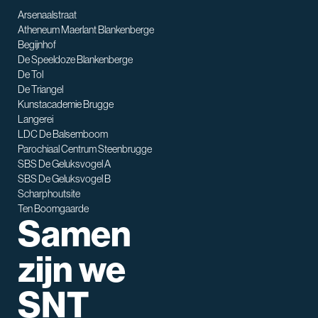
Arsenaalstraat
Atheneum Maerlant Blankenberge
Begijnhof
De Speeldoze Blankenberge
De Tol
De Triangel
SNT assistent
Kunstacademie Brugge
Waarmee kan ik je helpen?
Langerei
LDC De Balsemboom
Parochiaal Centrum Steenbrugge
SBS De Geluksvogel A
SBS De Geluksvogel B
Scharphoutsite
Ten Boomgaarde
Samen
zijn we
SNT