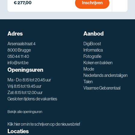
€ 277,00
Inschrijven
Adres
Aanbod
Arsenaalstraat 4
DigiBoost
8000 Brugge
Informatica
050 44 11 40
Fotografie
info@snt.be
Koken en bakken
Openingsuren
Mode
Nederlands anderstaligen
Ma - Do: 8.15 tot 20.45 uur
Talen
Vrij: 8.15 tot 19.45 uur
Vlaamse Gebarentaal
Zat: 8.15 tot 12.00 uur
Gesloten tijdens de vakanties
Bekijk alle openingsuren
Klik hier om in te schrijven op de nieuwsbrief
Locaties