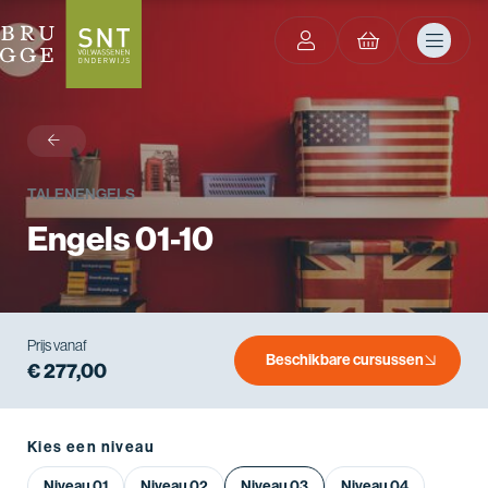
terug
TALEN
ENGELS
Engels 01-10
Prijs vanaf
Beschikbare cursussen
€ 277,00
Kies een niveau
Niveau 01
Niveau 02
Niveau 03
Niveau 04