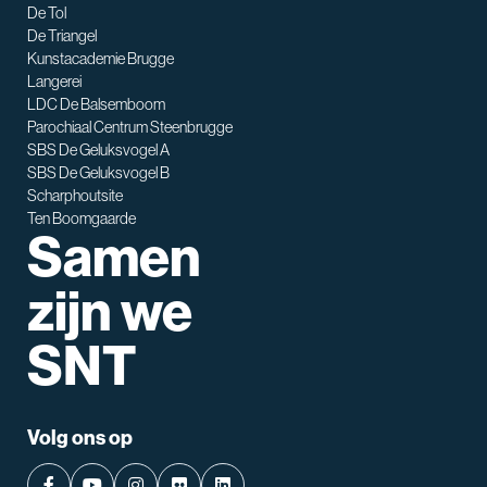
De Tol
De Triangel
SNT assistent
Kunstacademie Brugge
Waarmee kan ik je helpen?
Langerei
LDC De Balsemboom
Parochiaal Centrum Steenbrugge
SBS De Geluksvogel A
SBS De Geluksvogel B
Scharphoutsite
Ten Boomgaarde
Samen
zijn we
SNT
Volg ons op