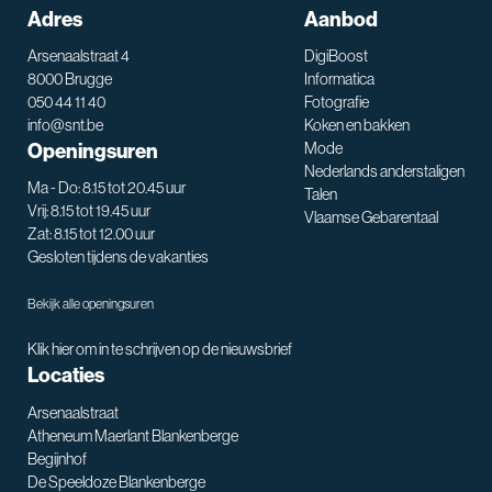
Adres
Aanbod
Arsenaalstraat 4
DigiBoost
8000 Brugge
Informatica
050 44 11 40
Fotografie
info@snt.be
Koken en bakken
Openingsuren
Mode
Nederlands anderstaligen
Ma - Do: 8.15 tot 20.45 uur
Talen
Vrij: 8.15 tot 19.45 uur
Vlaamse Gebarentaal
Zat: 8.15 tot 12.00 uur
Gesloten tijdens de vakanties
Bekijk alle openingsuren
Klik hier om in te schrijven op de nieuwsbrief
Locaties
Arsenaalstraat
Atheneum Maerlant Blankenberge
Begijnhof
De Speeldoze Blankenberge