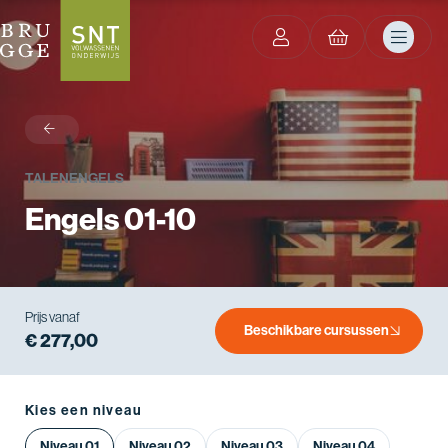
terug
TALEN
ENGELS
Engels 01-10
Prijs vanaf
Beschikbare cursussen
€ 277,00
Kies een niveau
Niveau 01
Niveau 02
Niveau 03
Niveau 04