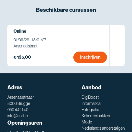
Beschikbare
cursussen
Online
01/09/26 - 18/01/27
Arsenaalstraat
€ 135,00
Inschrijven
Adres
Aanbod
Arsenaalstraat 4
DigiBoost
8000 Brugge
Informatica
050 44 11 40
Fotografie
info@snt.be
Koken en bakken
Openingsuren
Mode
Nederlands anderstaligen