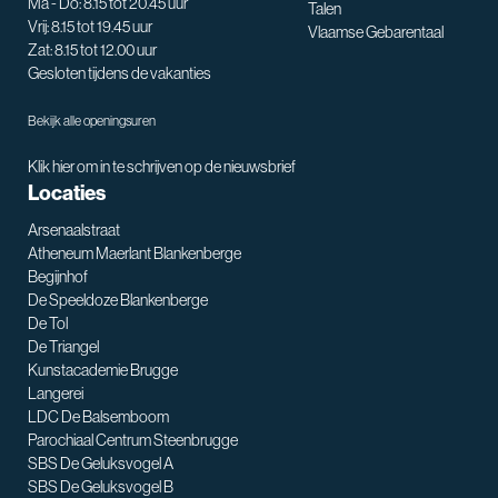
Ma - Do: 8.15 tot 20.45 uur
Talen
Vrij: 8.15 tot 19.45 uur
Vlaamse Gebarentaal
Zat: 8.15 tot 12.00 uur
Gesloten tijdens de vakanties
Bekijk alle openingsuren
Klik hier om in te schrijven op de nieuwsbrief
Locaties
Arsenaalstraat
Atheneum Maerlant Blankenberge
Begijnhof
De Speeldoze Blankenberge
De Tol
De Triangel
SNT assistent
Kunstacademie Brugge
Waarmee kan ik je helpen?
Langerei
LDC De Balsemboom
Parochiaal Centrum Steenbrugge
SBS De Geluksvogel A
SBS De Geluksvogel B