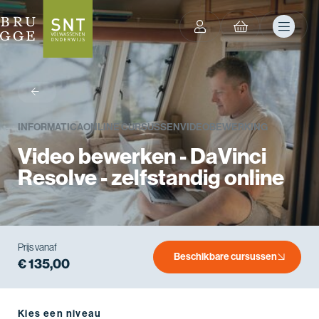
terug
INFORMATICA
ONLINE CURSUSSEN
VIDEOBEWERKING
Video bewerken - DaVinci
Resolve - zelfstandig online
Prijs vanaf
Beschikbare cursussen
€ 135,00
Kies een niveau