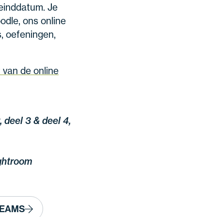
einddatum. Je
oodle, ons online
s, oefeningen,
t van de online
, deel 3 & deel 4,
ghtroom
 TEAMS