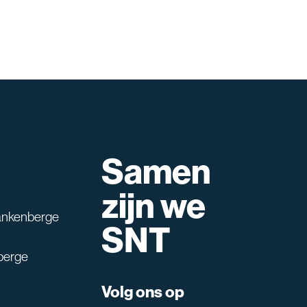
Samen
lpen?
zijn we
ankenberge
SNT
berge
Volg ons op