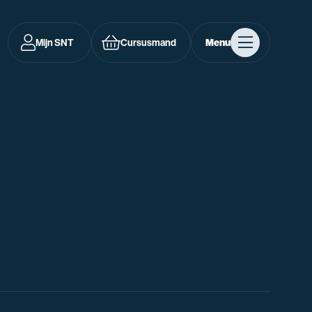
Mijn SNT
Cursusmand
Menu
n