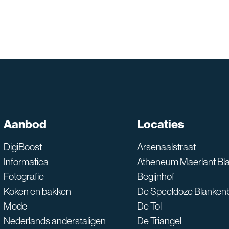
Aanbod
Locaties
SNT assistent
Waarmee kan ik je he
DigiBoost
Arsenaalstraat
Informatica
Atheneum Maerlant Bl
Fotografie
Begijnhof
Koken en bakken
De Speeldoze Blanken
Mode
De Tol
Nederlands anderstaligen
De Triangel