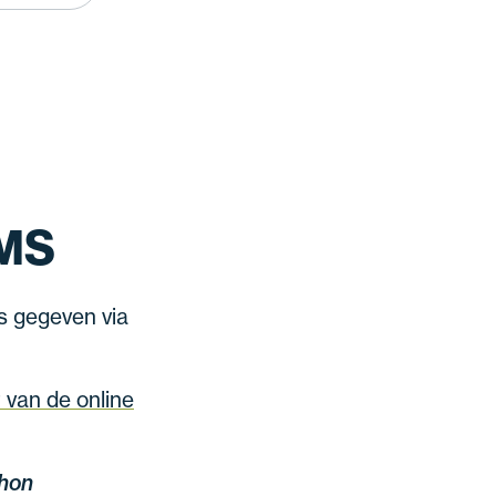
AMS
s gegeven via
t van de online
hon