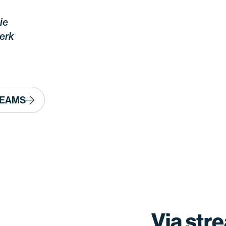
ie
erk
 TEAMS
Via st