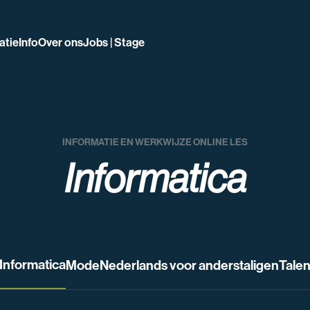
atie
Info
Over ons
Jobs | Stage
INFORMATIE EN WERKWIJZE ONLINE LES
Informatica
Informatica
Mode
Nederlands voor anderstaligen
Tale