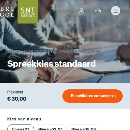
terug
NEDERLANDS ANDERSTALIGEN
SPREEKKLASSEN
Spreekklas standaard
Prijs vanaf
Beschikbare cursussen
€ 30,00
Kies een niveau
Niveau 02
Niveau 03-04
Niveau 05-06