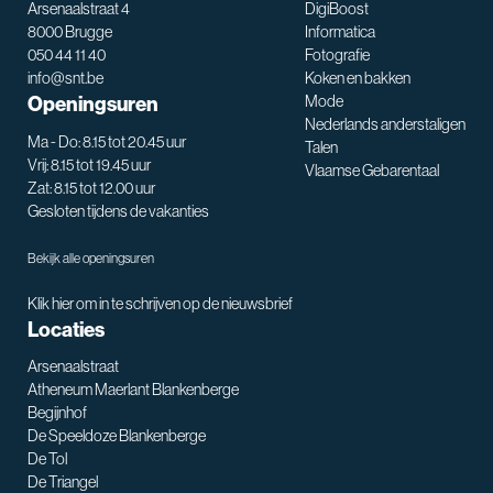
Arsenaalstraat 4
DigiBoost
8000 Brugge
Informatica
050 44 11 40
Fotografie
info@snt.be
Koken en bakken
Openingsuren
Mode
Nederlands anderstaligen
Ma - Do: 8.15 tot 20.45 uur
Talen
Vrij: 8.15 tot 19.45 uur
Vlaamse Gebarentaal
Zat: 8.15 tot 12.00 uur
Gesloten tijdens de vakanties
Bekijk alle openingsuren
Klik hier om in te schrijven op de nieuwsbrief
Locaties
Arsenaalstraat
Atheneum Maerlant Blankenberge
Begijnhof
De Speeldoze Blankenberge
De Tol
De Triangel
SNT assistent