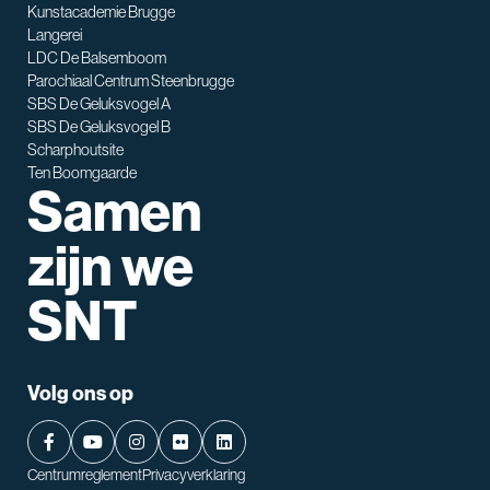
Kunstacademie Brugge
Waarmee kan ik je helpen?
Langerei
LDC De Balsemboom
Parochiaal Centrum Steenbrugge
SBS De Geluksvogel A
SBS De Geluksvogel B
Scharphoutsite
Ten Boomgaarde
Samen
zijn we
SNT
Volg ons op
Centrumreglement
Privacyverklaring