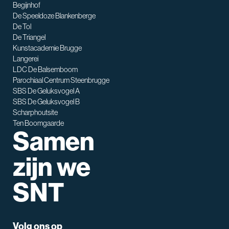
Begijnhof
De Speeldoze Blankenberge
De Tol
De Triangel
SNT assistent
Kunstacademie Brugge
Waarmee kan ik je helpen?
Langerei
LDC De Balsemboom
Parochiaal Centrum Steenbrugge
SBS De Geluksvogel A
SBS De Geluksvogel B
Scharphoutsite
Ten Boomgaarde
Samen
zijn we
SNT
Volg ons op