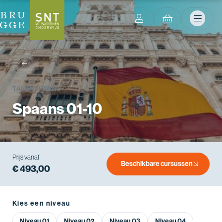
terug
TALEN
SPAANS
Spaans 01-10
Prijs vanaf
Beschikbare cursussen
€ 493,00
Kies een niveau
Niveau 01
Niveau 02
Niveau 03
Niveau 04