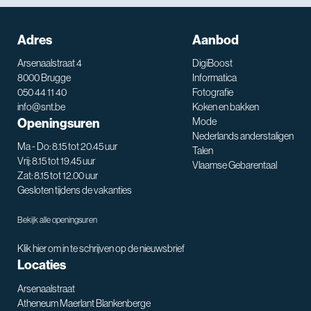
Adres
Aanbod
Arsenaalstraat 4
DigiBoost
8000 Brugge
Informatica
050 44 11 40
Fotografie
info@snt.be
Koken en bakken
Openingsuren
Mode
Nederlands anderstaligen
Ma - Do: 8.15 tot 20.45 uur
Talen
Vrij: 8.15 tot 19.45 uur
Vlaamse Gebarentaal
Zat: 8.15 tot 12.00 uur
Gesloten tijdens de vakanties
Bekijk alle openingsuren
Klik hier om in te schrijven op de nieuwsbrief
Locaties
Arsenaalstraat
Atheneum Maerlant Blankenberge