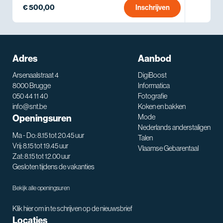
€ 500,00
Inschrijven
Adres
Aanbod
Arsenaalstraat 4
DigiBoost
8000 Brugge
Informatica
050 44 11 40
Fotografie
info@snt.be
Koken en bakken
Openingsuren
Mode
Nederlands anderstaligen
Ma - Do: 8.15 tot 20.45 uur
Talen
Vrij: 8.15 tot 19.45 uur
Vlaamse Gebarentaal
Zat: 8.15 tot 12.00 uur
Gesloten tijdens de vakanties
Bekijk alle openingsuren
Klik hier om in te schrijven op de nieuwsbrief
Locaties