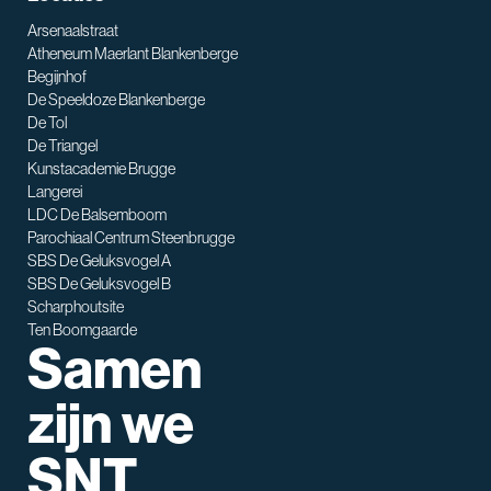
Arsenaalstraat
Atheneum Maerlant Blankenberge
Begijnhof
De Speeldoze Blankenberge
De Tol
De Triangel
SNT assistent
Kunstacademie Brugge
Waarmee kan ik je helpen?
Langerei
LDC De Balsemboom
Parochiaal Centrum Steenbrugge
SBS De Geluksvogel A
SBS De Geluksvogel B
Scharphoutsite
Ten Boomgaarde
Samen
zijn we
SNT