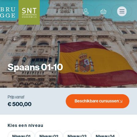
terug
TALEN
SPAANS
Spaans 01-10
Prijs vanaf
Beschikbare cursussen
€ 500,00
Kies een niveau
Niveau 01
Niveau 02
Niveau 03
Niveau 04