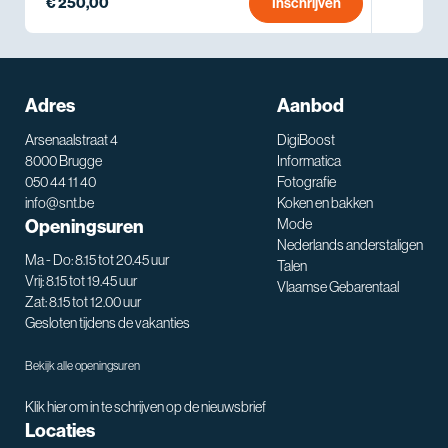
€ 250,00
Inschrijven
Adres
Aanbod
Arsenaalstraat 4
DigiBoost
8000 Brugge
Informatica
050 44 11 40
Fotografie
info@snt.be
Koken en bakken
Openingsuren
Mode
Nederlands anderstaligen
Ma - Do: 8.15 tot 20.45 uur
Talen
Vrij: 8.15 tot 19.45 uur
Vlaamse Gebarentaal
Zat: 8.15 tot 12.00 uur
Gesloten tijdens de vakanties
Bekijk alle openingsuren
Klik hier om in te schrijven op de nieuwsbrief
Locaties