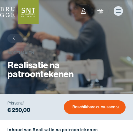
terug
MODE
NAAIEN
Realisatie na
patroontekenen
Prijs vanaf
Beschikbare cursussen
€ 250,00
Inhoud van Realisatie na patroontekenen