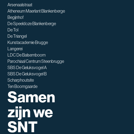
Arsenaalstraat
Atheneum Maerlant Blankenberge
Begijnhof
De Speeldoze Blankenberge
De Tol
De Triangel
SNT assistent
Kunstacademie Brugge
Waarmee kan ik je helpen?
Langerei
LDC De Balsemboom
Parochiaal Centrum Steenbrugge
SBS De Geluksvogel A
SBS De Geluksvogel B
Scharphoutsite
Ten Boomgaarde
Samen
zijn we
SNT