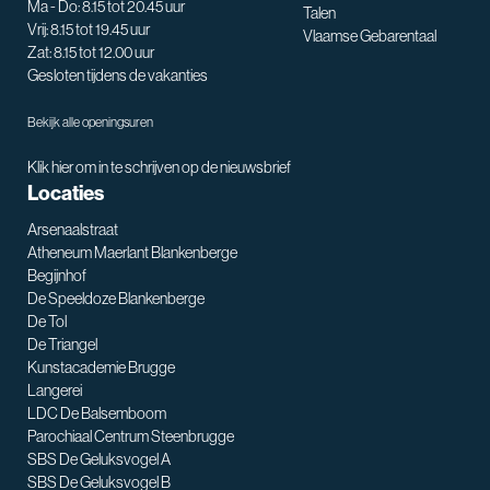
Ma - Do: 8.15 tot 20.45 uur
Talen
Vrij: 8.15 tot 19.45 uur
Vlaamse Gebarentaal
Zat: 8.15 tot 12.00 uur
Gesloten tijdens de vakanties
Bekijk alle openingsuren
Klik hier om in te schrijven op de nieuwsbrief
Locaties
Arsenaalstraat
Atheneum Maerlant Blankenberge
Begijnhof
De Speeldoze Blankenberge
De Tol
De Triangel
SNT assistent
Kunstacademie Brugge
Waarmee kan ik je helpen?
Langerei
LDC De Balsemboom
Parochiaal Centrum Steenbrugge
SBS De Geluksvogel A
SBS De Geluksvogel B