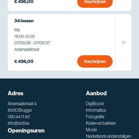
€ 496,00
Inschrijven
34 lessen
Ma
18:00
-
21:00
07/09/26 - 07/06/27
Arsenaalstraat
€ 496,00
Inschrijven
Adres
Aanbod
Arsenaalstraat 4
DigiBoost
8000 Brugge
Informatica
050 44 11 40
Fotografie
info@snt.be
Koken en bakken
Openingsuren
Mode
Nederlands anderstaligen