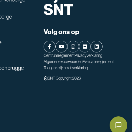
SNT
berge
Volg ons op
e
Centrumreglement
Privacyverklaring
Algemene voorwaarden
Evaluatiereglement
teenbrugge
Toegankelijkheidsverklaring
SNT Copyright 2026