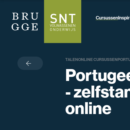
Cursussen
Inspir
TALEN
ONLINE CURSUSSEN
PORT
terug
Portuge
- zelfsta
online