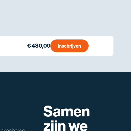
€ 480,00
Inschrijven
Samen
lpen?
zijn we
ankenberge