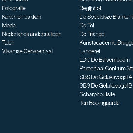
Fotografie
Begijnhof
Koken en bakken
De Speeldoze Blanken
Mode
De Tol
Nederlands anderstaligen
De Triangel
Talen
Kunstacademie Brugg
Vlaamse Gebarentaal
Langerei
LDC De Balsemboom
Parochiaal Centrum S
SBS De Geluksvogel A
SBS De Geluksvogel B
Scharphoutsite
Ten Boomgaarde