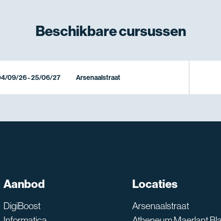
Beschikbare
cursussen
4/09/26 - 25/06/27
Arsenaalstraat
SNT assistent
Aanbod
Locaties
Waarmee kan ik je he
DigiBoost
Arsenaalstraat
Informatica
Atheneum Maerlant Bl