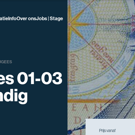
atie
Info
Over ons
Jobs | Stage
UGEES
es 01-03
ndig
Prijs vanaf