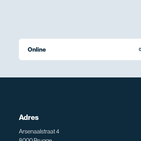
Online
0
Adres
Arsenaalstraat 4
8000 Brugge