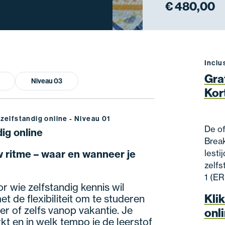
€ 480,00
Inclu
Gra
Niveau 03
Kor
zelfstandig online - Niveau 01
De of
ig online
Break
 ritme – waar en wanneer je
lesti
zelfs
1 (ER
r wie zelfstandig kennis wil
Klik
 de flexibiliteit om te studeren
r of zelfs vanop vakantie. Je
onli
kt en in welk tempo je de leerstof