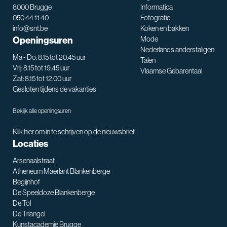
8000 Brugge
Informatica
050 44 11 40
Fotografie
info@snt.be
Koken en bakken
Openingsuren
Mode
Nederlands anderstaligen
Ma - Do: 8.15 tot 20.45 uur
Talen
Vrij: 8.15 tot 19.45 uur
Vlaamse Gebarentaal
Zat: 8.15 tot 12.00 uur
Gesloten tijdens de vakanties
Bekijk alle openingsuren
Klik hier om in te schrijven op de nieuwsbrief
Locaties
Arsenaalstraat
Atheneum Maerlant Blankenberge
Begijnhof
De Speeldoze Blankenberge
De Tol
De Triangel
SNT assistent
Kunstacademie Brugge