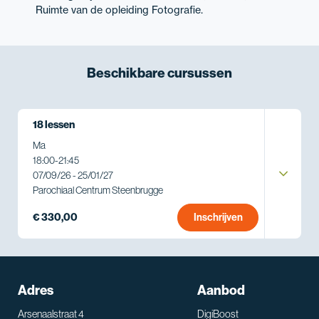
Ruimte van de opleiding Fotografie.
Beschikbare
cursussen
18 lessen
Ma
18:00
-
21:45
07/09/26 - 25/01/27
Parochiaal Centrum Steenbrugge
€ 330,00
Inschrijven
Adres
Aanbod
Arsenaalstraat 4
DigiBoost