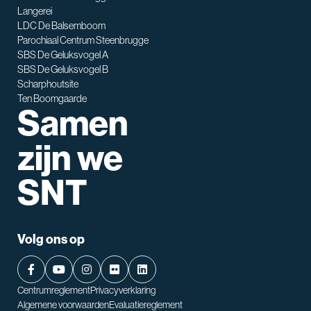
Waarmee kan ik je helpen?
Langerei
LDC De Balsemboom
Parochiaal Centrum Steenbrugge
SBS De Geluksvogel A
SBS De Geluksvogel B
Scharphoutsite
Ten Boomgaarde
Samen
zijn we
SNT
Volg ons op
Centrumreglement
Privacyverklaring
Algemene voorwaarden
Evaluatiereglement