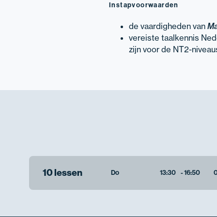
Instapvoorwaarden
de vaardigheden van
Ma
vereiste taalkennis Ne
zijn voor de NT2-niveaus
10 lessen
Do
13:30
-
16:50
0