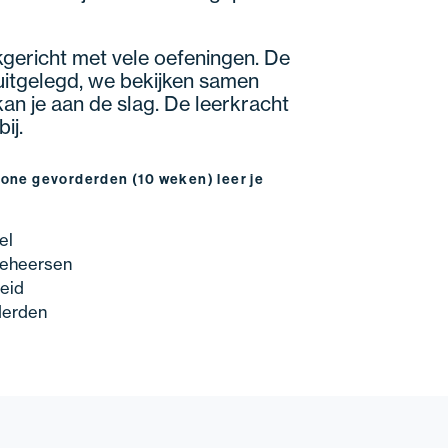
jkgericht met vele oefeningen. De
itgelegd, we bekijken samen
an je aan de slag. De leerkracht
ij.
hone gevorderden (10 weken) leer je
el
beheersen
heid
rderden