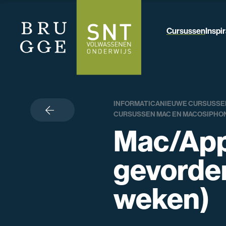
Cursussen
Inspir
INFORMATICA
NIEUWE CURSUSSE
terug
CURSUSSEN MAC EN MACOS
IPHON
Mac/App
gevorde
weken)