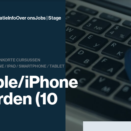
atie
Info
Over ons
Jobs | Stage
N
KORTE CURSUSSEN
E / IPAD / SMARTPHONE / TABLET
le/iPhone
rden (10