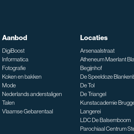
SNT assistent
Aanbod
Locaties
Waarmee kan ik je he
DigiBoost
Arsenaalstraat
Informatica
Atheneum Maerlant Bl
Fotografie
Begijnhof
Koken en bakken
De Speeldoze Blanken
Mode
De Tol
Nederlands anderstaligen
De Triangel
Talen
Kunstacademie Brugg
Vlaamse Gebarentaal
Langerei
LDC De Balsemboom
Parochiaal Centrum S