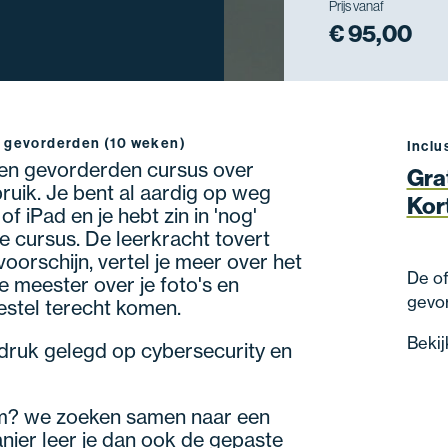
Prijs vanaf
€ 95,00
 gevorderden (10 weken)
Inclu
een gevorderden cursus over
Gra
uik. Je bent al aardig op weg
Kor
f iPad en je hebt zin in 'nog'
ale cursus. De leerkracht tovert
oorschijn, vertel je meer over het
De of
e meester over je foto's en
gevor
estel terecht komen.
Bekij
druk gelegd op cybersecurity en
m? we zoeken samen naar een
nier leer je dan ook de gepaste