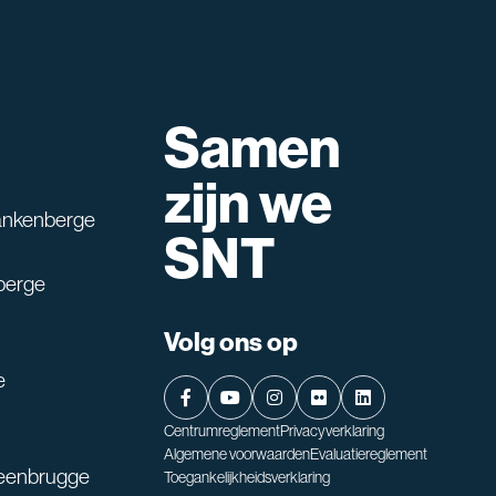
Samen
lpen?
zijn we
ankenberge
SNT
berge
Volg ons op
e
Centrumreglement
Privacyverklaring
Algemene voorwaarden
Evaluatiereglement
teenbrugge
Toegankelijkheidsverklaring