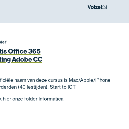
Volzet
sief
tis Office 365
ting Adobe CC
ficiële naam van deze cursus is Mac/Apple/iPhone
derden (40 lestijden); Start to ICT
k hier onze
folder Informatica