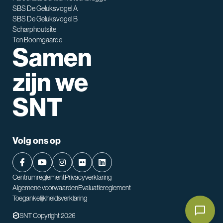
SBS De Geluksvogel A
SBS De Geluksvogel B
Scharphoutsite
Ten Boomgaarde
Samen
zijn we
SNT
Volg ons op
Centrumreglement
Privacyverklaring
Algemene voorwaarden
Evaluatiereglement
Toegankelijkheidsverklaring
SNT Copyright 2026