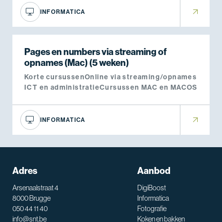
INFORMATICA
Pages en numbers via streaming of
opnames (Mac) (5 weken)
Korte cursussen
Online via streaming/opnames
ICT en administratie
Cursussen MAC en MACOS
INFORMATICA
Adres
Aanbod
Arsenaalstraat 4
DigiBoost
8000 Brugge
Informatica
050 44 11 40
Fotografie
info@snt.be
Koken en bakken