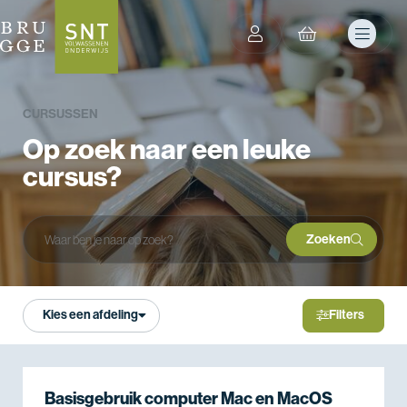
CURSUSSEN
Op zoek naar een leuke
cursus?
Zoeken
Zoeken
Kies een afdeling
Filters
Basisgebruik computer Mac en MacOS