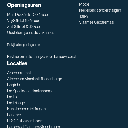
Openingsuren
Mode
Nederlands anderstaligen
Ma - Do: 8.15 tot 20.45 uur
Talen
Vrij: 8.15 tot 19.45 uur
Vlaamse Gebarentaal
Zat: 8.15 tot 12.00 uur
Gesloten tijdens de vakanties
Bekijk alle openingsuren
Klik hier om in te schrijven op de nieuwsbrief
Locaties
Arsenaalstraat
Atheneum Maerlant Blankenberge
Begijnhof
De Speeldoze Blankenberge
De Tol
De Triangel
SNT assistent
Kunstacademie Brugge
Waarmee kan ik je helpen?
Langerei
LDC De Balsemboom
Parochiaal Centrum Steenbrugge