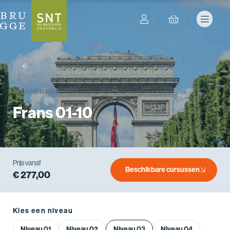
terug
TALEN
FRANS
Frans 01-10
Prijs vanaf
Beschikbare cursussen
€ 277,00
Kies een niveau
Niveau 01
Niveau 02
Niveau 03
Niveau 04