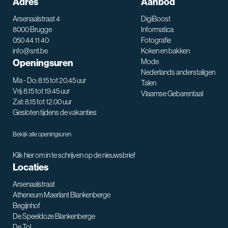
Adres
Aanbod
Arsenaalstraat 4
DigiBoost
8000 Brugge
Informatica
050 44 11 40
Fotografie
info@snt.be
Koken en bakken
Openingsuren
Mode
Nederlands anderstaligen
Ma - Do: 8.15 tot 20.45 uur
Talen
Vrij: 8.15 tot 19.45 uur
Vlaamse Gebarentaal
Zat: 8.15 tot 12.00 uur
Gesloten tijdens de vakanties
Bekijk alle openingsuren
Klik hier om in te schrijven op de nieuwsbrief
Locaties
Arsenaalstraat
Atheneum Maerlant Blankenberge
Begijnhof
De Speeldoze Blankenberge
De Tol