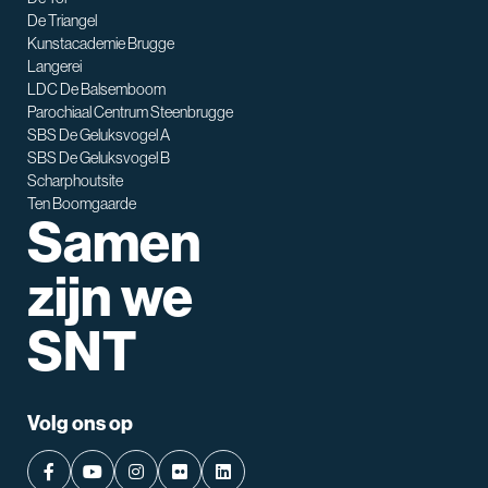
De Triangel
SNT assistent
Kunstacademie Brugge
Waarmee kan ik je helpen?
Langerei
LDC De Balsemboom
Parochiaal Centrum Steenbrugge
SBS De Geluksvogel A
SBS De Geluksvogel B
Scharphoutsite
Ten Boomgaarde
Samen
zijn we
SNT
Volg ons op