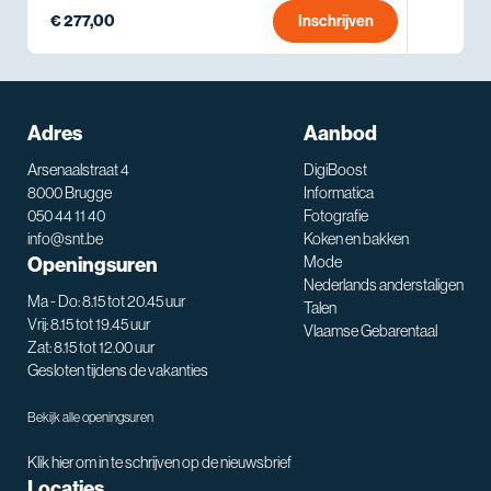
€ 277,00
Inschrijven
Adres
Aanbod
Arsenaalstraat 4
DigiBoost
8000 Brugge
Informatica
050 44 11 40
Fotografie
info@snt.be
Koken en bakken
Openingsuren
Mode
Nederlands anderstaligen
Ma - Do: 8.15 tot 20.45 uur
Talen
Vrij: 8.15 tot 19.45 uur
Vlaamse Gebarentaal
Zat: 8.15 tot 12.00 uur
Gesloten tijdens de vakanties
Bekijk alle openingsuren
Klik hier om in te schrijven op de nieuwsbrief
Locaties