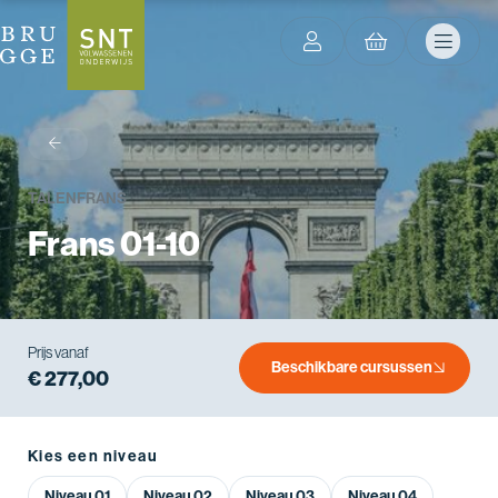
terug
TALEN
FRANS
Frans 01-10
Prijs vanaf
Beschikbare cursussen
€ 277,00
Kies een niveau
Niveau 01
Niveau 02
Niveau 03
Niveau 04