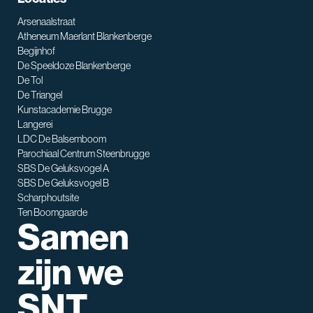
Arsenaalstraat
Atheneum Maerlant Blankenberge
Begijnhof
De Speeldoze Blankenberge
De Tol
De Triangel
SNT assistent
Kunstacademie Brugge
Waarmee kan ik je helpen?
Langerei
LDC De Balsemboom
Parochiaal Centrum Steenbrugge
SBS De Geluksvogel A
SBS De Geluksvogel B
Scharphoutsite
Ten Boomgaarde
Samen
zijn we
SNT