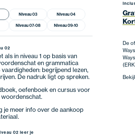
Inclu
Gra
Niveau 03
Niveau 04
Kor
Niveau 07-08
Niveau 09-10
De of
au 02
Wayst
 als in niveau 1 op basis van
Wayst
 woordenschat en grammatica
(ERK
 vaardigheden: begrijpend lezen,
rijven. De nadruk ligt op spreken.
Bekij
boek, oefenboek en cursus voor
n woordenschat.
ijg je meer info over de aankoop
eriaal.
iveau 02 leer je