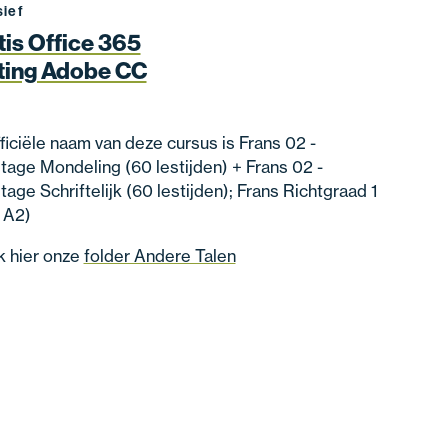
sief
tis Office 365
ting Adobe CC
ficiële naam van deze cursus is Frans 02 -
age Mondeling (60 lestijden) + Frans 02 -
age Schriftelijk (60 lestijden); Frans Richtgraad 1
 A2)
k hier onze
folder Andere Talen