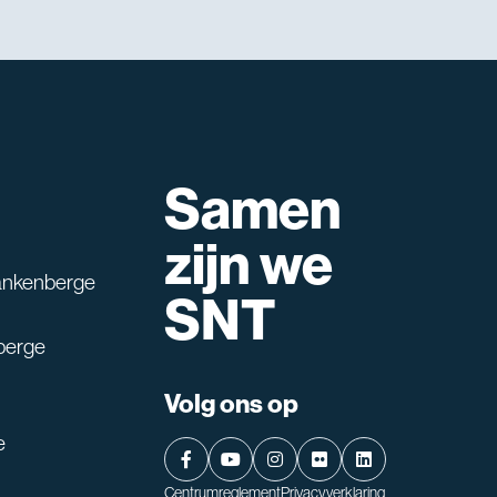
Samen
lpen?
zijn we
ankenberge
SNT
berge
Volg ons op
e
Centrumreglement
Privacyverklaring