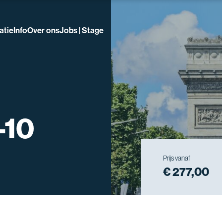
atie
Info
Over ons
Jobs | Stage
-10
Prijs vanaf
€ 277,00