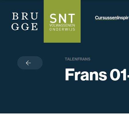
Cursussen
Inspir
TALEN
FRANS
terug
Frans 01