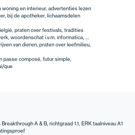
 woning en interieur, advertenties lezen
ter, bij de apotheker, lichaamsdelen
elgië, praten over festivals, tradities
werk, woordenschat i.v.m. informatica, …
rijven van dieren, praten over leefmilieu,
en passe composé, futur simple,
ui/que
s Breakthrough A & B, richtgraad 1.1, ERK taalniveau A1
atingsproef