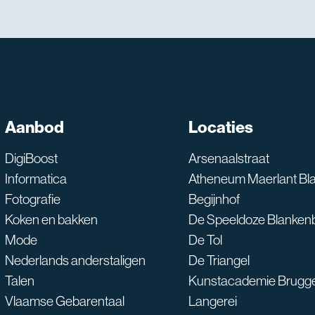
Aanbod
Locaties
SNT assistent
Waarmee kan ik je he
DigiBoost
Arsenaalstraat
Informatica
Atheneum Maerlant Bl
Fotografie
Begijnhof
Koken en bakken
De Speeldoze Blanken
Mode
De Tol
Nederlands anderstaligen
De Triangel
Talen
Kunstacademie Brugg
Vlaamse Gebarentaal
Langerei