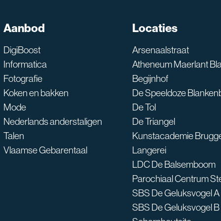
SNT assistent
Aanbod
Locaties
Waarmee kan ik je he
DigiBoost
Arsenaalstraat
Informatica
Atheneum Maerlant Bl
Fotografie
Begijnhof
Koken en bakken
De Speeldoze Blanken
Mode
De Tol
Nederlands anderstaligen
De Triangel
Talen
Kunstacademie Brugg
Vlaamse Gebarentaal
Langerei
LDC De Balsemboom
Parochiaal Centrum S
SBS De Geluksvogel A
SBS De Geluksvogel B