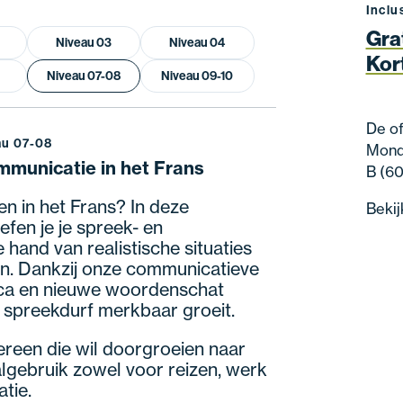
Inclu
Gra
Niveau 03
Niveau 04
Kor
Niveau 07-08
Niveau 09-10
De of
au 07-08
Monde
mmunicatie in het Frans
B (60
ken in het Frans? In deze
Bekij
fen je je spreek- en
 hand van realistische situaties
n. Dankzij onze communicatieve
ca en nieuwe woordenschat
 spreekdurf merkbaar groeit.
ereen die wil doorgroeien naar
aalgebruik zowel voor reizen, werk
tie.