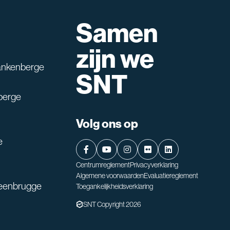
Samen
lpen?
zijn we
ankenberge
SNT
berge
Volg ons op
e
Centrumreglement
Privacyverklaring
Algemene voorwaarden
Evaluatiereglement
teenbrugge
Toegankelijkheidsverklaring
SNT Copyright 2026