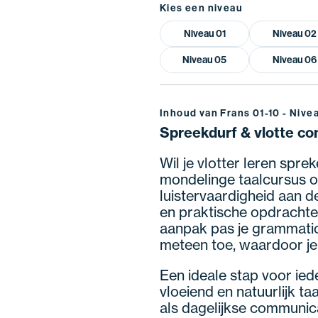
Kies een niveau
Niveau 01
Niveau 02
Niveau 05
Niveau 06
Inhoud van Frans 01-10 - Nive
Spreekdurf & vlotte co
Wil je vlotter leren spre
mondelinge taalcursus oe
luistervaardigheid aan de
en praktische opdrachte
aanpak pas je grammati
meteen toe, waardoor je
Een ideale stap voor ied
vloeiend en natuurlijk t
als dagelijkse communica