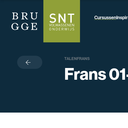
Cursussen
Inspir
TALEN
FRANS
terug
Frans 01