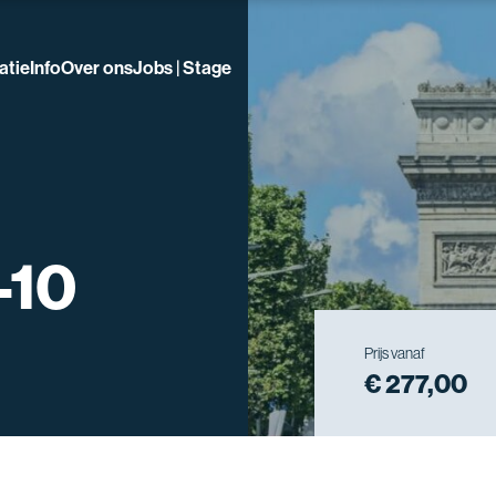
atie
Info
Over ons
Jobs | Stage
-10
Prijs vanaf
€ 277,00