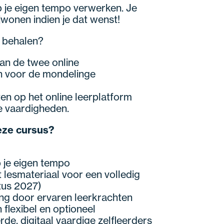
p je eigen tempo verwerken. Je
jwonen indien je dat wenst!
t behalen?
an de twee online
 voor de mondelinge
ten op het online leerplatform
ke vaardigheden.
eze cursus?
p je eigen tempo
 lesmateriaal voor een volledig
tus 2027)
ing door ervaren leerkrachten
flexibel en optioneel
de, digitaal vaardige zelfleerders