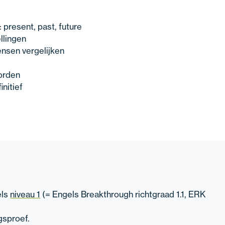
present, past, future
llingen
nsen vergelijken
orden
nitief
els
niveau 1
(= Engels Breakthrough richtgraad 1.1, ERK
gsproef.