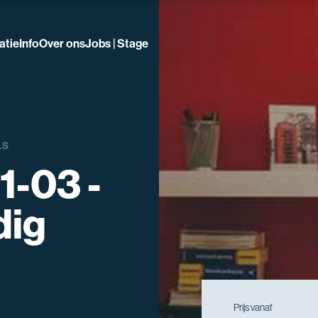
atie
Info
Over ons
Jobs | Stage
LS
1-03 -
dig
Prijs vanaf