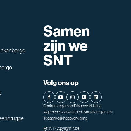
Samen
lpen?
zijn we
ankenberge
SNT
berge
Volg ons op
e
Centrumreglement
Privacyverklaring
Algemene voorwaarden
Evaluatiereglement
teenbrugge
Toegankelijkheidsverklaring
SNT Copyright 2026