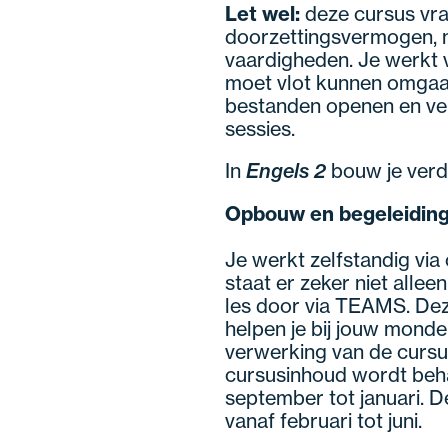
Let wel:
deze cursus vraa
doorzettingsvermogen, m
vaardigheden. Je werkt v
moet vlot kunnen omgaan
bestanden openen en ver
sessies.
In
Engels 2
bouw je verd
Opbouw en begeleidin
Je werkt zelfstandig via
staat er zeker niet allee
les door via TEAMS. Deze 
helpen je bij jouw monde
verwerking van de cursu
cursusinhoud wordt beha
september tot januari. 
vanaf februari tot juni.