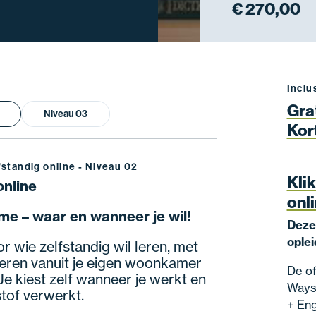
€ 270,00
Inclu
Gra
Niveau 03
Kor
fstandig online - Niveau 02
Klik
online
onli
me – waar en wanneer je wil!
Deze
oplei
r wie zelfstandig wil leren, met
tuderen vanuit je eigen woonkamer
De of
Je kiest zelf wanneer je werkt en
Wayst
stof verwerkt.
+ Eng