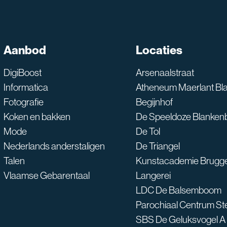
SNT assistent
Aanbod
Locaties
Waarmee kan ik je he
DigiBoost
Arsenaalstraat
Informatica
Atheneum Maerlant Bl
Fotografie
Begijnhof
Koken en bakken
De Speeldoze Blanken
Mode
De Tol
Nederlands anderstaligen
De Triangel
Talen
Kunstacademie Brugg
Vlaamse Gebarentaal
Langerei
LDC De Balsemboom
Parochiaal Centrum S
SBS De Geluksvogel A