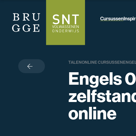
Cursussen
Inspir
TALEN
ONLINE CURSUSSEN
ENGE
terug
Engels 0
zelfstan
online