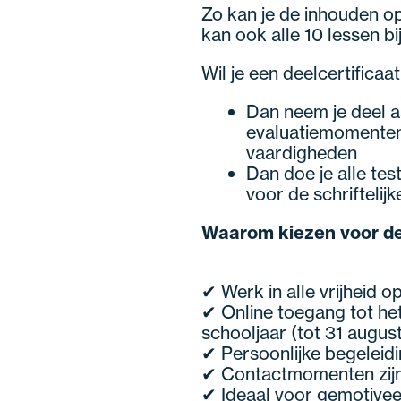
Zo kan je de inhouden o
kan ook alle 10 lessen bi
Wil je een deelcertificaa
Dan neem je deel a
evaluatiemomenten
vaardigheden
Dan doe je alle tes
voor de schriftelij
Waarom kiezen voor d
✔ Werk in alle vrijheid o
✔ Online toegang tot het
schooljaar (tot 31 augus
✔ Persoonlijke begeleid
✔ Contactmomenten zijn 
✔ Ideaal voor gemotiveer