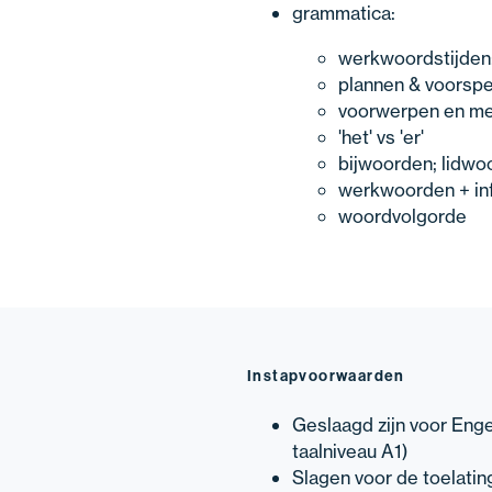
grammatica:
werkwoordstijden: 
plannen & voorspe
voorwerpen en me
'het' vs 'er'
bijwoorden; lidwo
werkwoorden + infi
woordvolgorde
Instapvoorwaarden
Geslaagd zijn voor Eng
taalniveau A1)
Slagen voor de toelatin