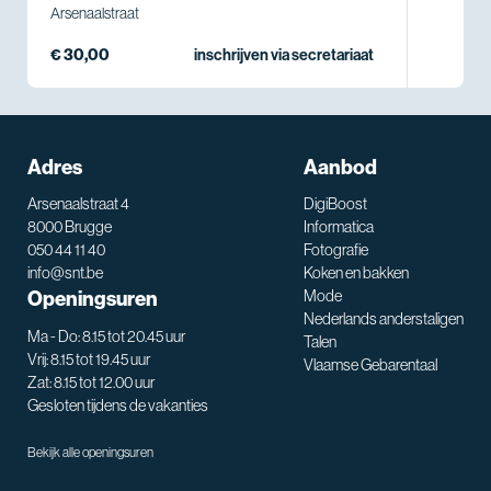
Arsenaalstraat
€ 30,00
inschrijven via secretariaat
Adres
Aanbod
Arsenaalstraat 4
DigiBoost
8000 Brugge
Informatica
050 44 11 40
Fotografie
info@snt.be
Koken en bakken
Openingsuren
Mode
Nederlands anderstaligen
Ma - Do: 8.15 tot 20.45 uur
Talen
Vrij: 8.15 tot 19.45 uur
Vlaamse Gebarentaal
Zat: 8.15 tot 12.00 uur
Gesloten tijdens de vakanties
Bekijk alle openingsuren