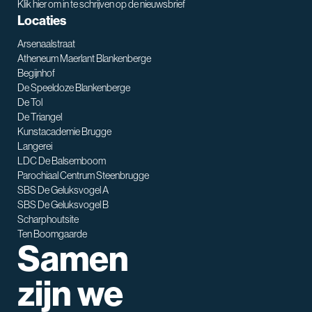
Klik hier om in te schrijven op de nieuwsbrief
Locaties
Arsenaalstraat
Atheneum Maerlant Blankenberge
Begijnhof
De Speeldoze Blankenberge
De Tol
De Triangel
SNT assistent
Kunstacademie Brugge
Waarmee kan ik je helpen?
Langerei
LDC De Balsemboom
Parochiaal Centrum Steenbrugge
SBS De Geluksvogel A
SBS De Geluksvogel B
Scharphoutsite
Ten Boomgaarde
Samen
zijn we