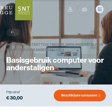
terug
INFORMATICA
START TO ICT
NEDERLANDS ANDERSTALIGEN
COMPUTER VOOR ANDERSTALIGEN
Basisgebruik computer voor
anderstaligen
Prijs vanaf
Beschikbare cursussen
€ 30,00