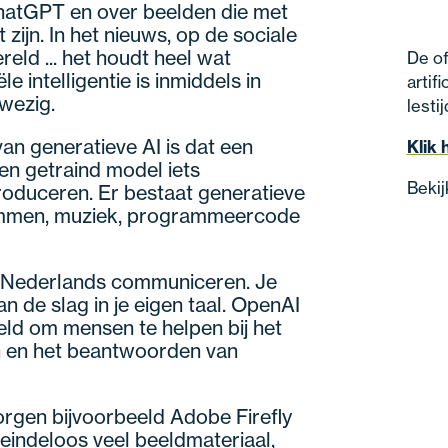
hatGPT en over beelden die met
zijn. In het nieuws, op de sociale
eld ... het houdt heel wat
De of
le intelligentie is inmiddels in
artifi
wezig.
lesti
n generatieve AI is dat een
Klik 
en getraind model iets
Bekij
roduceren. Er bestaat generatieve
temmen, muziek, programmeercode
 Nederlands communiceren. Je
 de slag in je eigen taal. OpenAI
ld om mensen te helpen bij het
 en het beantwoorden van
orgen bijvoorbeeld Adobe Firefly
 eindeloos veel beeldmateriaal,