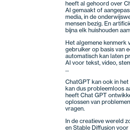
heeft al gehoord over C
AI gemaakt of aangepast 
media, in de onderwijswer
mensen bezig. En artificië
bijna elk huishouden aan
Het algemene kenmerk va
gebruiker op basis van e
automatisch kan laten p
AI voor tekst, video, s
...
ChatGPT kan ook in het
kan dus probleemloos aan
heeft Chat GPT ontwikke
oplossen van problemen
vragen.
In de creatieve wereld z
en Stable Diffusion voor