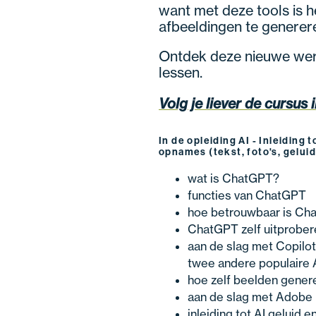
want met deze tools is 
afbeeldingen te generer
Ontdek deze nieuwe wereld
lessen.
Volg je liever de cursus i
In de opleiding AI - Inleiding t
opnames (tekst, foto's, geluid
wat is ChatGPT?
functies van ChatGPT
hoe betrouwbaar is Ch
ChatGPT zelf uitprober
aan de slag met Copilo
twee andere populaire 
hoe zelf beelden gener
aan de slag met Adobe 
inleiding tot AI geluid 