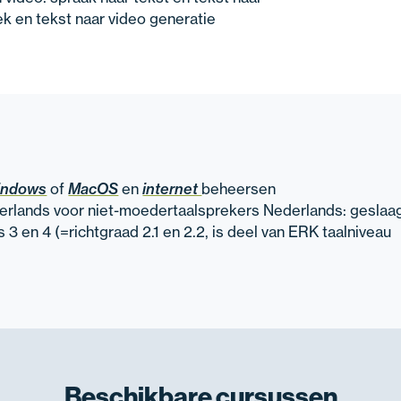
ek en tekst naar video generatie
indows
of
MacOS
en
internet
beheersen
derlands voor niet-moedertaalsprekers Nederlands: geslaa
 3 en 4 (=richtgraad 2.1 en 2.2, is deel van ERK taalniveau
Beschikbare
cursussen