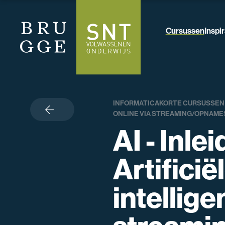
Cursussen
Inspir
INFORMATICA
KORTE CURSUSSEN
terug
ONLINE VIA STREAMING/OPNAME
AI - Inlei
Artificië
intellige