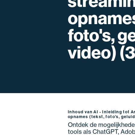
streamin
opnames 
foto's, g
video) (
Inhoud van AI - Inleiding tot Ar
opnames (tekst, foto's, gelui
Ontdek de mogelijkheden v
tools als ChatGPT, Adobe F