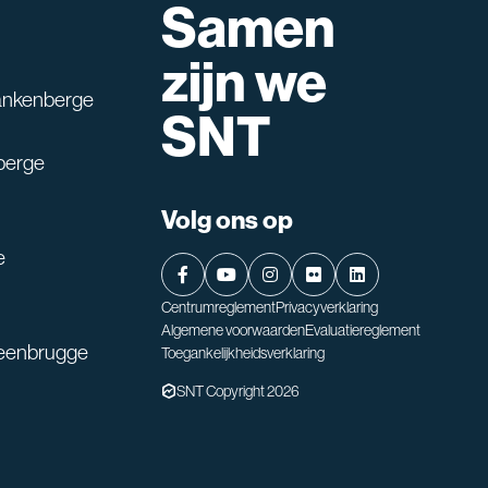
Samen
lpen?
zijn we
ankenberge
SNT
berge
Volg ons op
e
Centrumreglement
Privacyverklaring
Algemene voorwaarden
Evaluatiereglement
teenbrugge
Toegankelijkheidsverklaring
SNT Copyright 2026