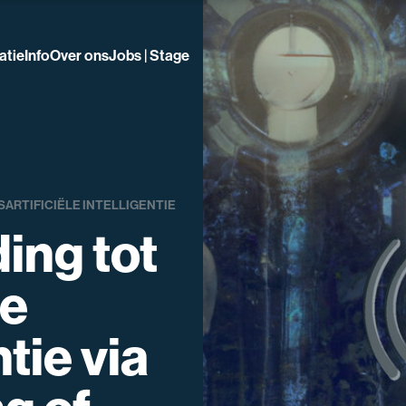
atie
Info
Over ons
Jobs | Stage
S
ARTIFICIËLE INTELLIGENTIE
ding tot
le
ntie via