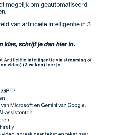
het mogelijk om geautomatiseerd
en.
 van artificiële intelligentie in 3
n klas, schrijf je dan hier in.
ot Artificiële intelligentie via streaming of
 en video) (3 weken) leer je
atGPT?
en
t van Microsoft en Gemini van Google,
AI-assistenten
eren
Firefly
en video: spraak naar tekst en tekst naar