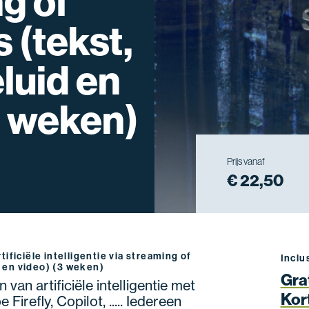
g of
(tekst,
eluid en
3 weken)
Prijs vanaf
€ 22,50
tificiële intelligentie via streaming of
Inclu
d en video) (3 weken)
Gra
an artificiële intelligentie met
Kor
irefly, Copilot, ..... Iedereen