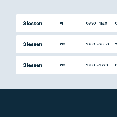
3 lessen
Vr
08:30
-
11:20
0
3 lessen
Wo
18:00
-
20:50
2
3 lessen
Wo
13:30
-
16:20
0