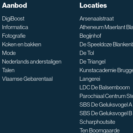
SNT assistent
Aanbod
Locaties
Waarmee kan ik je he
DigiBoost
Arsenaalstraat
Informatica
Atheneum Maerlant Bl
Fotografie
Begijnhof
Koken en bakken
De Speeldoze Blanken
Mode
De Tol
Nederlands anderstaligen
De Triangel
Talen
Kunstacademie Brugg
Vlaamse Gebarentaal
Langerei
LDC De Balsemboom
Parochiaal Centrum S
SBS De Geluksvogel A
SBS De Geluksvogel B
Scharphoutsite
Ten Boomgaarde