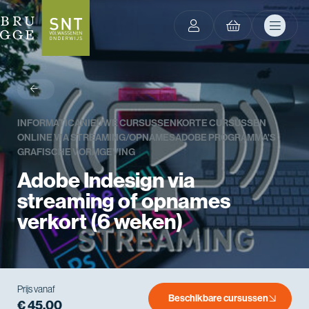
terug
INFORMATICA
NIEUWE CURSUSSEN
KORTE CURSUSSEN
ONLINE VIA STREAMING/OPNAMES
ADOBE PROGRAMMA'S
GRAFISCHE VORMGEVING
Adobe Indesign via
streaming of opnames
verkort (6 weken)
Prijs vanaf
Beschikbare cursussen
€ 45,00