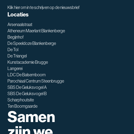
Klik hier om in te schrijven op de nieuwsbrief
Locaties
Arsenaalstraat
Atheneum Maerlant Blankenberge
Begijnhof
De Speeldoze Blankenberge
De Tol
De Triangel
SNT assistent
Kunstacademie Brugge
Waarmee kan ik je helpen?
Langerei
LDC De Balsemboom
Parochiaal Centrum Steenbrugge
SBS De Geluksvogel A
SBS De Geluksvogel B
Scharphoutsite
Ten Boomgaarde
Samen
zijn we