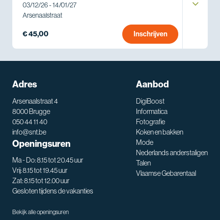
03/12/26 - 14/01/27
Arsenaalstraat
€ 45,00
Inschrijven
Adres
Aanbod
Arsenaalstraat 4
DigiBoost
8000 Brugge
Informatica
050 44 11 40
Fotografie
info@snt.be
Koken en bakken
Openingsuren
Mode
Nederlands anderstaligen
Ma - Do: 8.15 tot 20.45 uur
Talen
Vrij: 8.15 tot 19.45 uur
Vlaamse Gebarentaal
Zat: 8.15 tot 12.00 uur
Gesloten tijdens de vakanties
Bekijk alle openingsuren