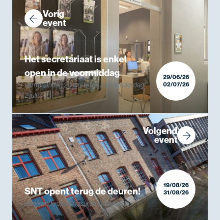
Vorig
event
Het secretariaat is enkel
open in de voormiddag
29/06/26
van maandag 29 juni tot en met donderdag
02/07/26
2 juli
Volgend
event
19/08/26
SNT opent terug de deuren!
31/08/26
afwijkende openingsuren in augustus