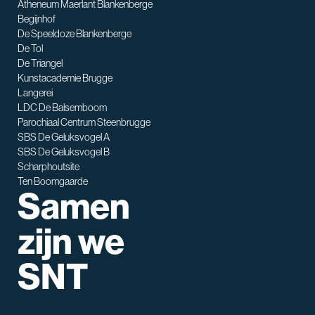
Atheneum Maerlant Blankenberge
Begijnhof
De Speeldoze Blankenberge
De Tol
De Triangel
SNT assistent
Kunstacademie Brugge
Waarmee kan ik je helpen?
Langerei
LDC De Balsemboom
Parochiaal Centrum Steenbrugge
SBS De Geluksvogel A
SBS De Geluksvogel B
Scharphoutsite
Ten Boomgaarde
Samen
zijn we
SNT