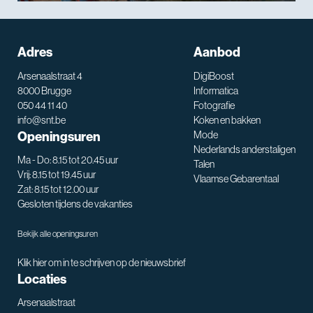
Adres
Aanbod
Arsenaalstraat 4
DigiBoost
8000 Brugge
Informatica
050 44 11 40
Fotografie
info@snt.be
Koken en bakken
Openingsuren
Mode
Nederlands anderstaligen
Ma - Do: 8.15 tot 20.45 uur
Talen
Vrij: 8.15 tot 19.45 uur
Vlaamse Gebarentaal
Zat: 8.15 tot 12.00 uur
Gesloten tijdens de vakanties
Bekijk alle openingsuren
Klik hier om in te schrijven op de nieuwsbrief
Locaties
Arsenaalstraat