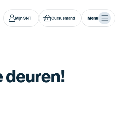
Mijn SNT
Cursusmand
Menu
e deuren!