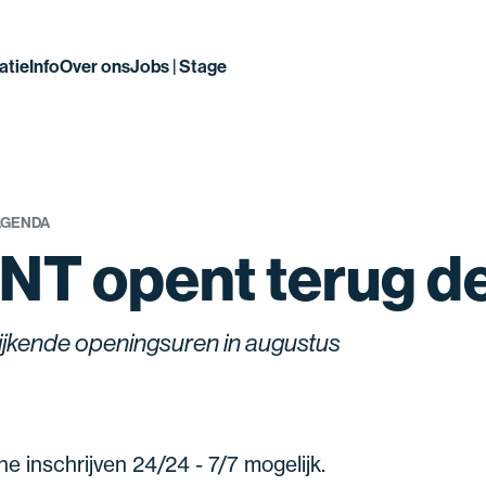
atie
Info
Over ons
Jobs | Stage
AGENDA
NT opent terug d
ijkende openingsuren in augustus
ne inschrijven 24/24 - 7/7 mogelijk.