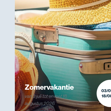
Zomervakantie
03/0
van 3 juli tot en met 18
18/0
augustus 2026