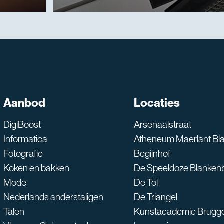
SNT assistent
Aanbod
Locaties
Waarmee kan ik je he
DigiBoost
Arsenaalstraat
Informatica
Atheneum Maerlant Bl
Fotografie
Begijnhof
Koken en bakken
De Speeldoze Blanken
Mode
De Tol
Nederlands anderstaligen
De Triangel
Talen
Kunstacademie Brugg