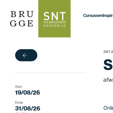
Cursussen
Inspir
SNT 
terug
S
afw
Start
19/08/26
Einde
Onli
31/08/26