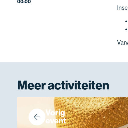
00:00
Insc
Van
Meer activiteiten
Vorig
event