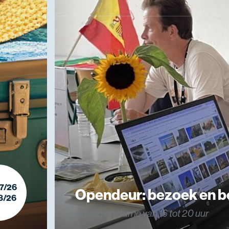
7/26
Opendeur: bezoek en b
8/26
vrijdag nocturne van 16 tot 20 uur