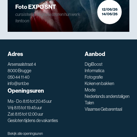
Foto EXPO SNT
12/06/26
cursisten Fotografie stellen hun werk
14/06/26
tentoon
Adres
Aanbod
Arsenaalstraat 4
DigiBoost
8000 Brugge
Informatica
050 44 11 40
Fotografie
info@snt.be
Koken en bakken
Openingsuren
Mode
Nederlands anderstaligen
Ma - Do: 8.15 tot 20.45 uur
Talen
Vrij: 8.15 tot 19.45 uur
Vlaamse Gebarentaal
Zat: 8.15 tot 12.00 uur
Gesloten tijdens de vakanties
Bekijk alle openingsuren