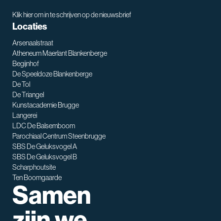
Klik hier om in te schrijven op de nieuwsbrief
Locaties
Arsenaalstraat
Atheneum Maerlant Blankenberge
Begijnhof
De Speeldoze Blankenberge
De Tol
De Triangel
SNT assistent
Kunstacademie Brugge
Waarmee kan ik je helpen?
Langerei
LDC De Balsemboom
Parochiaal Centrum Steenbrugge
SBS De Geluksvogel A
SBS De Geluksvogel B
Scharphoutsite
Ten Boomgaarde
Samen
zijn we