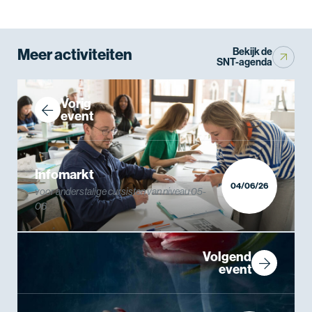
Meer activiteiten
Bekijk de
SNT-agenda
Vorig
event
Infomarkt
04/06/26
voor anderstalige cursisten van niveau 05-
06
Volgend
event