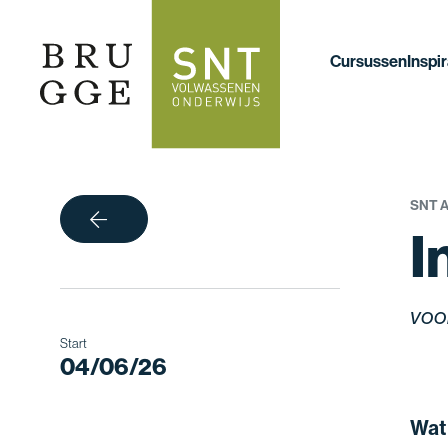
Cursussen
Inspir
SNT 
terug
I
voo
Start
04/06/26
Wat