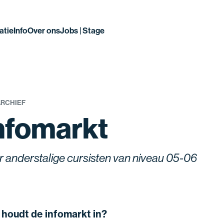
atie
Info
Over ons
Jobs | Stage
ARCHIEF
nfomarkt
r anderstalige cursisten van niveau 05-06
 houdt de infomarkt in?