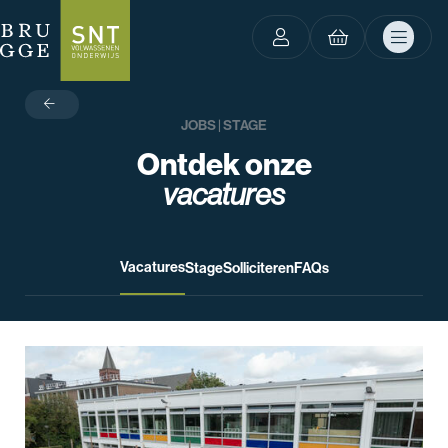
terug
JOBS | STAGE
Ontdek onze
vacatures
Vacatures
Stage
Solliciteren
FAQs