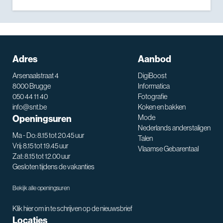
Adres
Aanbod
Arsenaalstraat 4
DigiBoost
8000 Brugge
Informatica
050 44 11 40
Fotografie
info@snt.be
Koken en bakken
Openingsuren
Mode
Nederlands anderstaligen
Ma - Do: 8.15 tot 20.45 uur
Talen
Vrij: 8.15 tot 19.45 uur
Vlaamse Gebarentaal
Zat: 8.15 tot 12.00 uur
Gesloten tijdens de vakanties
Bekijk alle openingsuren
Klik hier om in te schrijven op de nieuwsbrief
Locaties