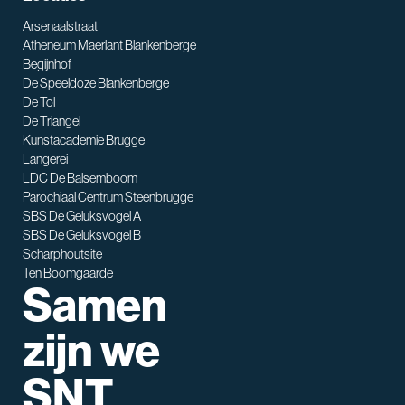
Arsenaalstraat
Atheneum Maerlant Blankenberge
Begijnhof
De Speeldoze Blankenberge
De Tol
De Triangel
SNT assistent
Kunstacademie Brugge
Waarmee kan ik je helpen?
Langerei
LDC De Balsemboom
Parochiaal Centrum Steenbrugge
SBS De Geluksvogel A
SBS De Geluksvogel B
Scharphoutsite
Ten Boomgaarde
Samen
zijn we
SNT