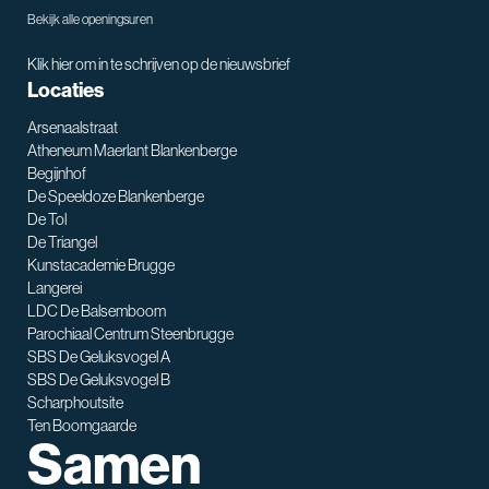
Bekijk alle openingsuren
Klik hier om in te schrijven op de nieuwsbrief
Locaties
Arsenaalstraat
Atheneum Maerlant Blankenberge
Begijnhof
De Speeldoze Blankenberge
De Tol
De Triangel
SNT assistent
Kunstacademie Brugge
Waarmee kan ik je helpen?
Langerei
LDC De Balsemboom
Parochiaal Centrum Steenbrugge
SBS De Geluksvogel A
SBS De Geluksvogel B
Scharphoutsite
Ten Boomgaarde
Samen