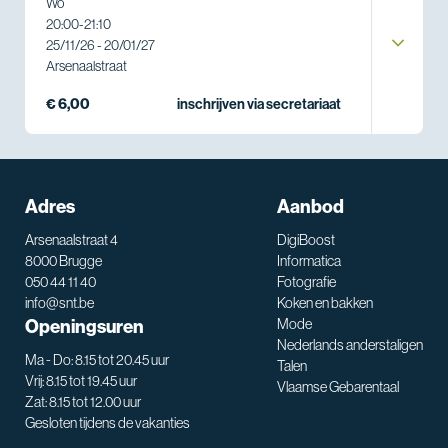
Wo
20:00
-
21:10
25/11/26 - 20/01/27
Arsenaalstraat
€ 6,00
inschrijven via secretariaat
Adres
Aanbod
Arsenaalstraat 4
DigiBoost
8000 Brugge
Informatica
050 44 11 40
Fotografie
info@snt.be
Koken en bakken
Openingsuren
Mode
Nederlands anderstaligen
Ma - Do: 8.15 tot 20.45 uur
Talen
Vrij: 8.15 tot 19.45 uur
Vlaamse Gebarentaal
Zat: 8.15 tot 12.00 uur
Gesloten tijdens de vakanties