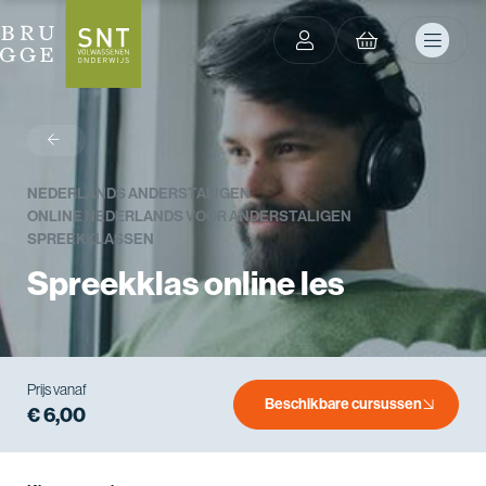
terug
NEDERLANDS ANDERSTALIGEN
ONLINE NEDERLANDS VOOR ANDERSTALIGEN
SPREEKKLASSEN
Spreekklas online les
Prijs vanaf
Beschikbare cursussen
€ 6,00