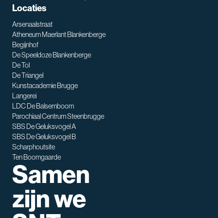
Locaties
Arsenaalstraat
Atheneum Maerlant Blankenberge
Begijnhof
De Speeldoze Blankenberge
De Tol
De Triangel
SNT assistent
Kunstacademie Brugge
Waarmee kan ik je helpen?
Langerei
LDC De Balsemboom
Parochiaal Centrum Steenbrugge
SBS De Geluksvogel A
SBS De Geluksvogel B
Scharphoutsite
Ten Boomgaarde
Samen
zijn we