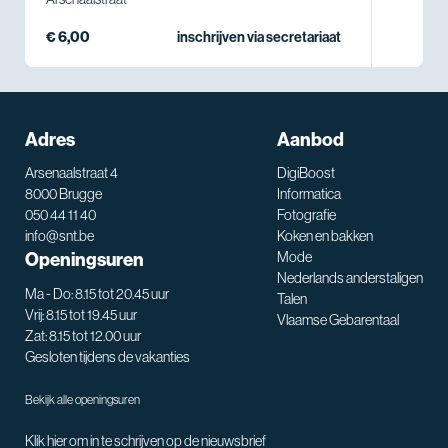
€ 6,00
inschrijven via secretariaat
Adres
Aanbod
Arsenaalstraat 4
DigiBoost
8000 Brugge
Informatica
050 44 11 40
Fotografie
info@snt.be
Koken en bakken
Openingsuren
Mode
Nederlands anderstaligen
Ma - Do: 8.15 tot 20.45 uur
Talen
Vrij: 8.15 tot 19.45 uur
Vlaamse Gebarentaal
Zat: 8.15 tot 12.00 uur
Gesloten tijdens de vakanties
Bekijk alle openingsuren
Klik hier om in te schrijven op de nieuwsbrief