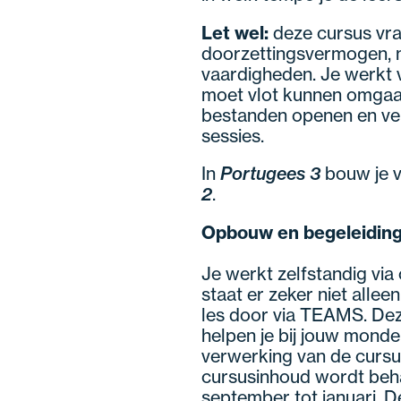
Let wel:
deze cursus vraa
doorzettingsvermogen, m
vaardigheden. Je werkt v
moet vlot kunnen omgaan
bestanden openen en ver
sessies.
In
Portugees 3
bouw je v
2
.
Opbouw en begeleidin
Je werkt zelfstandig via
staat er zeker niet allee
les door via TEAMS. Deze 
helpen je bij jouw monde
verwerking van de cursu
cursusinhoud wordt beha
september tot januari. 