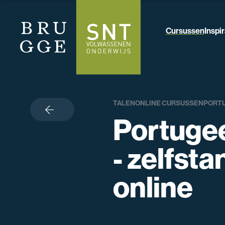
Cursussen
Inspir
TALEN
ONLINE CURSUSSEN
PORT
terug
Portuge
- zelfsta
online