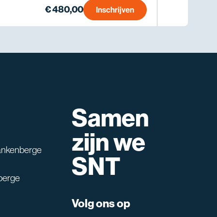
€ 480,00
Inschrijven
Samen
lpen?
zijn we
ankenberge
SNT
berge
Volg ons op