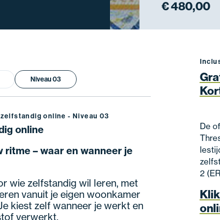
€ 480,00
Inclu
Gra
Niveau 03
Kor
zelfstandig online - Niveau 03
De of
ig online
Thres
 ritme – waar en wanneer je
lesti
zelfs
2 (ER
r wie zelfstandig wil leren, met
Klik
tuderen vanuit je eigen woonkamer
Je kiest zelf wanneer je werkt en
onli
stof verwerkt.