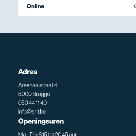
Online
0
Adres
Arsenaalstraat 4
8000 Brugge
050 44 11 40
info@snt.be
Openingsuren
Ma - Do: 8.15 tot 20.45 uur