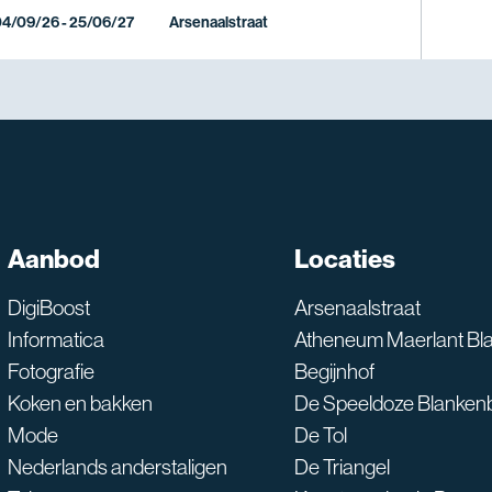
4/09/26 - 25/06/27
Arsenaalstraat
SNT assistent
Aanbod
Locaties
Waarmee kan ik je he
DigiBoost
Arsenaalstraat
Informatica
Atheneum Maerlant Bl
Fotografie
Begijnhof
Koken en bakken
De Speeldoze Blanken
Mode
De Tol
Nederlands anderstaligen
De Triangel