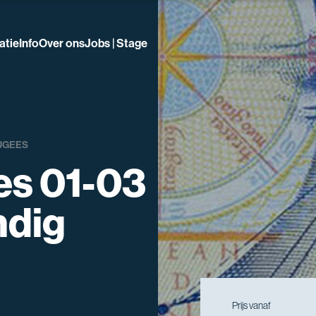
atie
Info
Over ons
Jobs | Stage
UGEES
es 01-03
ndig
Prijs vanaf