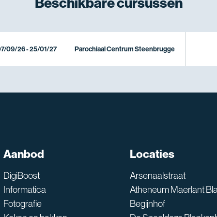
Beschikbare
cursussen
7/09/26 - 25/01/27
Parochiaal Centrum Steenbrugge
SNT assistent
Aanbod
Locaties
Waarmee kan ik je he
DigiBoost
Arsenaalstraat
Informatica
Atheneum Maerlant Bl
Fotografie
Begijnhof