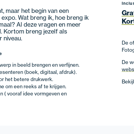
Inclu
nt, maar het begin van een
Gra
e expo. Wat breng ik, hoe breng ik
Kor
lemaal? Al deze vragen en meer
 Kortom breng jezelf als
 niveau.
De of
Fotog
je
De we
erp in beeld brengen en verfijnen.
webs
esenteren (boek, digitaal, afdruk).
or het betere drukwerk.
Bekij
e om een reeks af te krijgen.
en ( vooraf idee vormgeven en