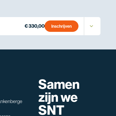
€ 330,00
Inschrijven
Samen
lpen?
zijn we
ankenberge
SNT