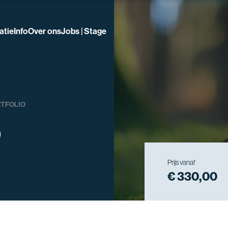
atie
Info
Over ons
Jobs | Stage
TFOLIO
o
Prijs vanaf
€ 330,00