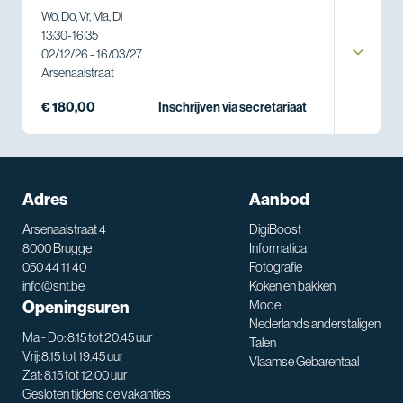
Wo, Do, Vr, Ma, Di
13:30
-
16:35
02/12/26 - 16/03/27
Arsenaalstraat
€ 180,00
Inschrijven via secretariaat
Adres
Aanbod
Arsenaalstraat 4
DigiBoost
8000 Brugge
Informatica
050 44 11 40
Fotografie
info@snt.be
Koken en bakken
Openingsuren
Mode
Nederlands anderstaligen
Ma - Do: 8.15 tot 20.45 uur
Talen
Vrij: 8.15 tot 19.45 uur
Vlaamse Gebarentaal
Zat: 8.15 tot 12.00 uur
Gesloten tijdens de vakanties