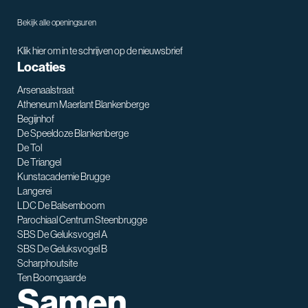
Bekijk alle openingsuren
Klik hier om in te schrijven op de nieuwsbrief
Locaties
Arsenaalstraat
Atheneum Maerlant Blankenberge
Begijnhof
De Speeldoze Blankenberge
De Tol
De Triangel
SNT assistent
Kunstacademie Brugge
Waarmee kan ik je helpen?
Langerei
LDC De Balsemboom
Parochiaal Centrum Steenbrugge
SBS De Geluksvogel A
SBS De Geluksvogel B
Scharphoutsite
Ten Boomgaarde
Samen