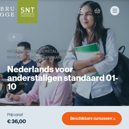
terug
NEDERLANDS ANDERSTALIGEN
NIVEAU 1 T.E.M. 10 STANDAARD
Nederlands voor
anderstaligen standaard 01-
10
Prijs vanaf
Beschikbare cursussen
€ 36,00