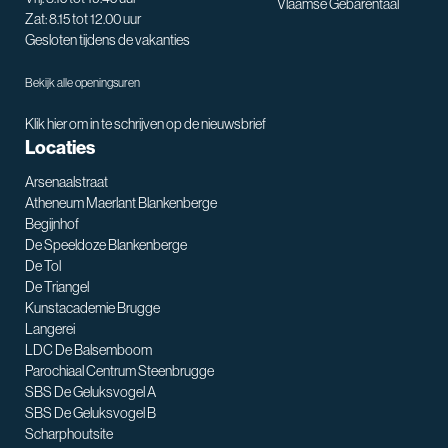
Vlaamse Gebarentaal
Zat: 8.15 tot 12.00 uur
Gesloten tijdens de vakanties
Bekijk alle openingsuren
Klik hier om in te schrijven op de nieuwsbrief
Locaties
Arsenaalstraat
Atheneum Maerlant Blankenberge
Begijnhof
De Speeldoze Blankenberge
De Tol
De Triangel
SNT assistent
Kunstacademie Brugge
Waarmee kan ik je helpen?
Langerei
LDC De Balsemboom
Parochiaal Centrum Steenbrugge
SBS De Geluksvogel A
SBS De Geluksvogel B
Scharphoutsite