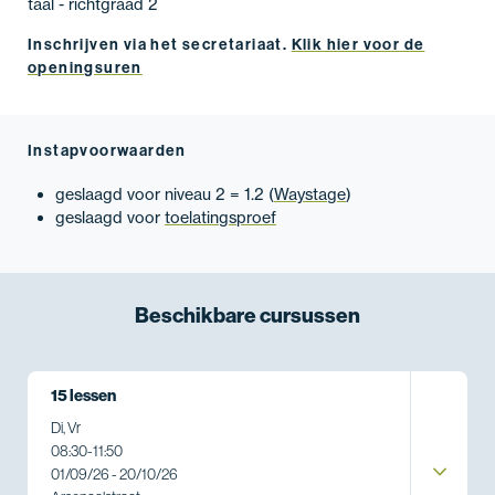
taal - richtgraad 2
Inschrijven via het secretariaat.
Klik hier voor de
openingsuren
Instapvoorwaarden
geslaagd voor niveau 2 = 1.2 (
Waystage
)
geslaagd voor
toelatingsproef
Beschikbare
cursussen
15 lessen
Di, Vr
08:30
-
11:50
01/09/26 - 20/10/26