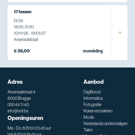
17 lessen
Di, Do
18:00
-
21:00
10/11/26 - 19/01/27
Arsenaalstraat
€ 36,00
mondeling
Adres
Aanbod
Arsenaalstraat 4
DigiBoost
8000 Brugge
Informatica
050 44 11 40
Fotografie
info@snt.be
Koken en bakken
Openingsuren
Mode
Nederlands anderstaligen
Ma - Do: 8.15 tot 20.45 uur
Talen
Vrij: 8.15 tot 19.45 uur