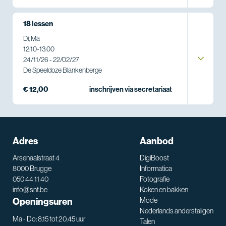
18 lessen
Di, Ma
12:10
-
13:00
24/11/26 - 22/02/27
De Speeldoze Blankenberge
€ 12,00
inschrijven via secretariaat
Adres
Aanbod
Arsenaalstraat 4
DigiBoost
8000 Brugge
Informatica
050 44 11 40
Fotografie
info@snt.be
Koken en bakken
Openingsuren
Mode
Nederlands anderstaligen
Ma - Do: 8.15 tot 20.45 uur
Talen