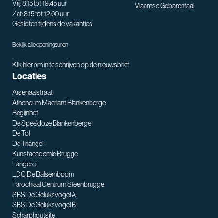
Vrij: 8.15 tot 19.45 uur
Vlaamse Gebarentaal
Zat: 8.15 tot 12.00 uur
Gesloten tijdens de vakanties
Bekijk alle openingsuren
Klik hier om in te schrijven op de nieuwsbrief
Locaties
Arsenaalstraat
Atheneum Maerlant Blankenberge
Begijnhof
De Speeldoze Blankenberge
De Tol
De Triangel
SNT assistent
Kunstacademie Brugge
Waarmee kan ik je helpen?
Langerei
LDC De Balsemboom
Parochiaal Centrum Steenbrugge
SBS De Geluksvogel A
SBS De Geluksvogel B
Scharphoutsite