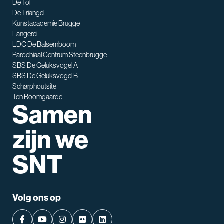
De Tol
De Triangel
SNT assistent
Kunstacademie Brugge
Waarmee kan ik je helpen?
Langerei
LDC De Balsemboom
Parochiaal Centrum Steenbrugge
SBS De Geluksvogel A
SBS De Geluksvogel B
Scharphoutsite
Ten Boomgaarde
Samen
zijn we
SNT
Volg ons op