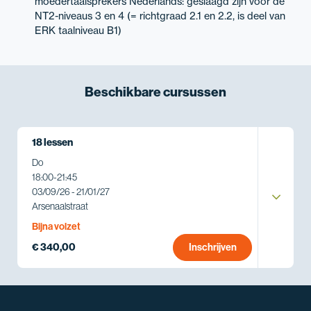
moedertaalsprekers Nederlands: geslaagd zijn voor de
NT2-niveaus 3 en 4 (= richtgraad 2.1 en 2.2, is deel van
ERK taalniveau B1)
Beschikbare
cursussen
18 lessen
Do
18:00
-
21:45
03/09/26 - 21/01/27
Arsenaalstraat
Bijna volzet
€ 340,00
Inschrijven