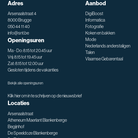
Adres
Aanbod
Arsenaalstraat 4
DigiBoost
8000 Brugge
Informatica
050 44 11 40
Fotografie
info@snt.be
Koken en bakken
Openingsuren
Mode
Nederlands anderstaligen
Ma - Do: 8.15 tot 20.45 uur
Talen
Vrij: 8.15 tot 19.45 uur
Vlaamse Gebarentaal
Zat: 8.15 tot 12.00 uur
Gesloten tijdens de vakanties
Bekijk alle openingsuren
Klik hier om in te schrijven op de nieuwsbrief
Locaties
Arsenaalstraat
Atheneum Maerlant Blankenberge
Begijnhof
De Speeldoze Blankenberge