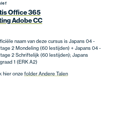
sief
tis Office 365
ting Adobe CC
ficiële naam van deze cursus is Japans 04 -
age 2 Mondeling (60 lestijden) + Japans 04 -
age 2 Schriftelijk (60 lestijden); Japans
graad 1 (ERK A2)
k hier onze
folder Andere Talen