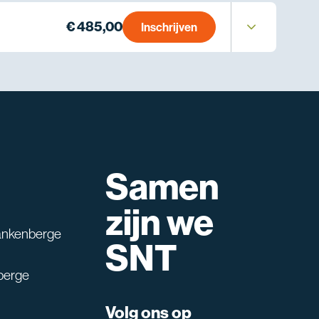
€ 485,00
Inschrijven
Samen
lpen?
zijn we
ankenberge
SNT
berge
Volg ons op