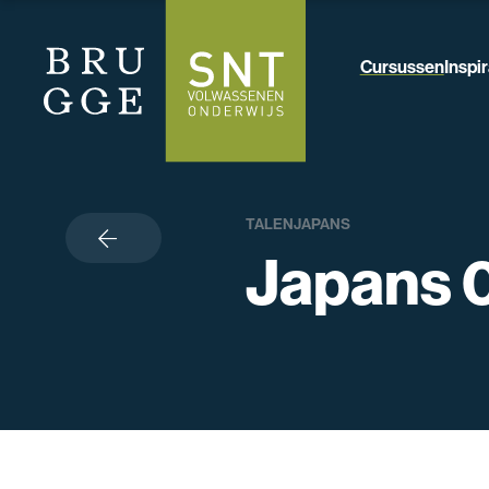
Cursussen
Inspir
TALEN
JAPANS
terug
Japans 