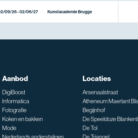
2/09/26 - 02/06/27
Kunstacademie Brugge
SNT assistent
Aanbod
Locaties
Waarmee kan ik je he
DigiBoost
Arsenaalstraat
Informatica
Atheneum Maerlant Bl
Fotografie
Begijnhof
Koken en bakken
De Speeldoze Blanken
Mode
De Tol
Nederlands anderstaligen
De Triangel