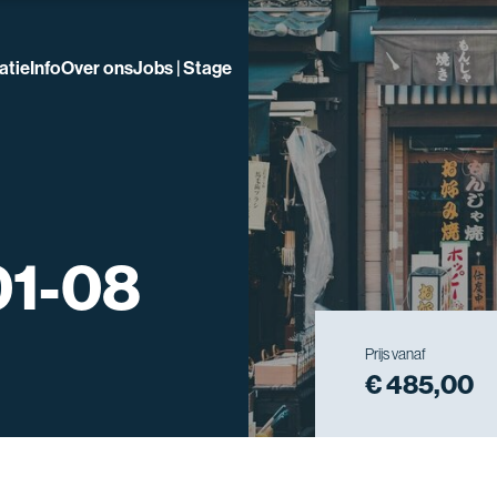
atie
Info
Over ons
Jobs | Stage
01-08
Prijs vanaf
€ 485,00