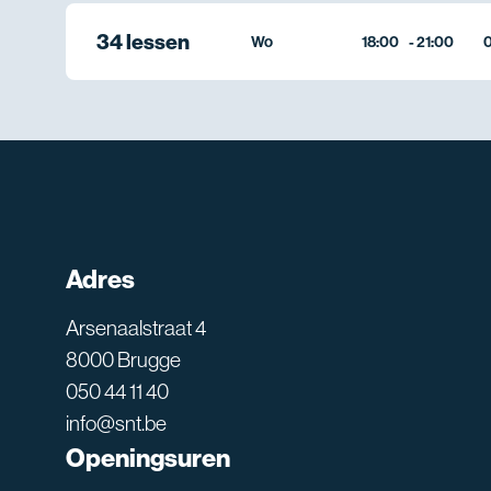
34 lessen
Wo
18:00
-
21:00
0
Adres
Arsenaalstraat 4
8000 Brugge
050 44 11 40
info@snt.be
Openingsuren