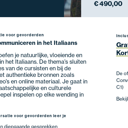
€ 490,00
atie voor gevorderden
Inclu
mmuniceren in het Italiaans
Gra
Kor
efen je natuurlijke, vloeiende en
 het Italiaans. De thema’s sluiten
s van de cursisten en bij de
De of
et authentieke bronnen zoals
Conve
deo’s en online materiaal. Je gaat in
C1)
atschappelijke en culturele
epel inspelen op elke wending in
Bekij
ersatie voor gevorderden leer je
an diepgaande gesprekken