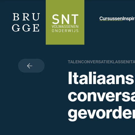
Cursussen
Inspir
TALEN
CONVERSATIEKLASSEN
IT
terug
Italiaans
conversa
gevorde