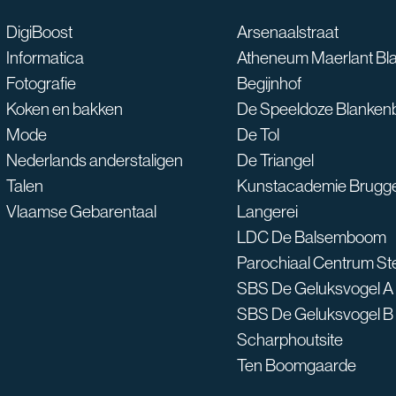
Waarmee kan ik je he
DigiBoost
Arsenaalstraat
Informatica
Atheneum Maerlant Bl
Fotografie
Begijnhof
Koken en bakken
De Speeldoze Blanken
Mode
De Tol
Nederlands anderstaligen
De Triangel
Talen
Kunstacademie Brugg
Vlaamse Gebarentaal
Langerei
LDC De Balsemboom
Parochiaal Centrum S
SBS De Geluksvogel A
SBS De Geluksvogel B
Scharphoutsite
Ten Boomgaarde