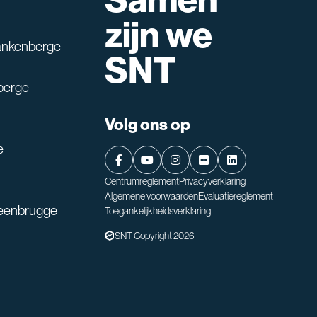
Samen
lpen?
zijn we
ankenberge
SNT
berge
Volg ons op
e
Centrumreglement
Privacyverklaring
Algemene voorwaarden
Evaluatiereglement
teenbrugge
Toegankelijkheidsverklaring
SNT Copyright 2026