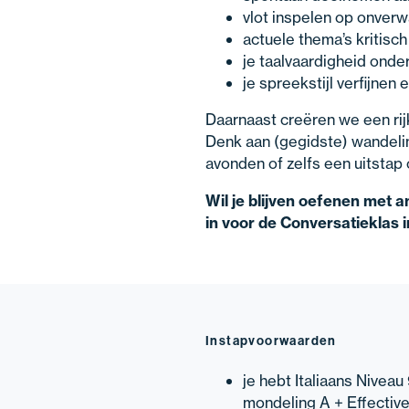
vlot inspelen op onver
actuele thema’s kritisch
je taalvaardigheid ond
je spreekstijl verfijnen 
Daarnaast creëren we een rijk
Denk aan (gegidste) wandelin
avonden of zelfs een uitstap o
Wil je blijven oefenen met 
in voor de Conversatieklas in
Instapvoorwaarden
je hebt Italiaans Nivea
mondeling A + Effectiv