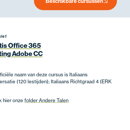
Beschikbare cursussen
sief
tis Office 365
ting Adobe CC
ficiële naam van deze cursus is Italiaans
rsatie (120 lestijden); Italiaans Richtgraad 4 (ERK
k hier onze
folder Andere Talen