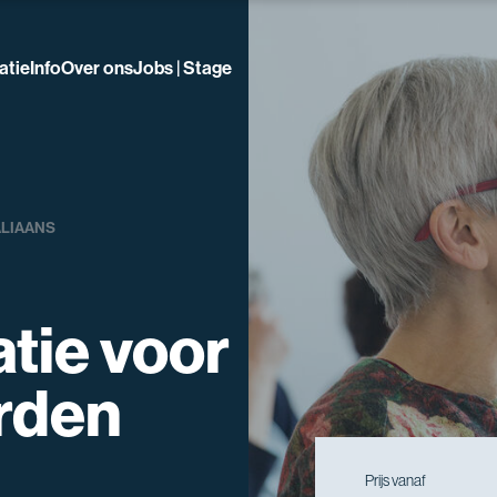
atie
Info
Over ons
Jobs | Stage
ALIAANS
tie voor
rden
Prijs vanaf