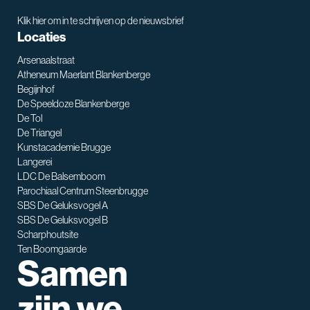
Klik hier om in te schrijven op de nieuwsbrief
Locaties
Arsenaalstraat
Atheneum Maerlant Blankenberge
Begijnhof
De Speeldoze Blankenberge
De Tol
De Triangel
SNT assistent
Kunstacademie Brugge
Waarmee kan ik je helpen?
Langerei
LDC De Balsemboom
Parochiaal Centrum Steenbrugge
SBS De Geluksvogel A
SBS De Geluksvogel B
Scharphoutsite
Ten Boomgaarde
Samen
zijn we