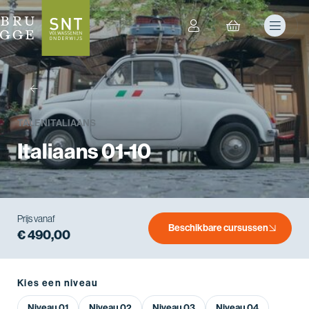
terug
TALEN
ITALIAANS
Italiaans 01-10
Prijs vanaf
Beschikbare cursussen
€ 490,00
Kies een niveau
Niveau 01
Niveau 02
Niveau 03
Niveau 04