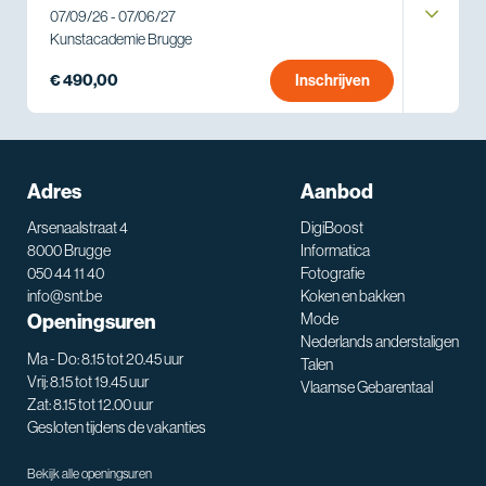
07/09/26 - 07/06/27
Kunstacademie Brugge
€ 490,00
Inschrijven
Adres
Aanbod
Arsenaalstraat 4
DigiBoost
8000 Brugge
Informatica
050 44 11 40
Fotografie
info@snt.be
Koken en bakken
Openingsuren
Mode
Nederlands anderstaligen
Ma - Do: 8.15 tot 20.45 uur
Talen
Vrij: 8.15 tot 19.45 uur
Vlaamse Gebarentaal
Zat: 8.15 tot 12.00 uur
Gesloten tijdens de vakanties
Bekijk alle openingsuren