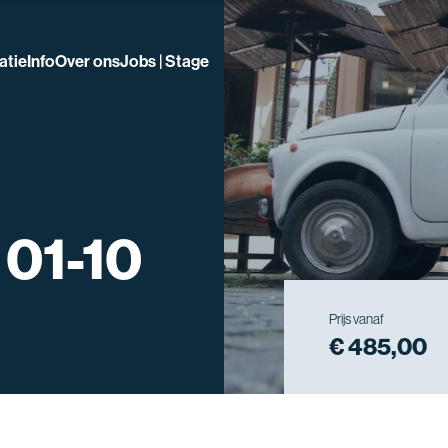
atie
Info
Over ons
Jobs | Stage
 01-10
Prijs vanaf
€ 485,00