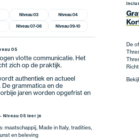
Inclu
Gra
Niveau 03
Niveau 04
Kor
Niveau 07-08
Niveau 09-10
De of
iveau 05
Thres
ogen vlotte communicatie. Het
Thres
icht zich op de praktijk.
Richt
wordt authentiek en actueel
Bekij
. De grammatica en de
rbije jaren worden opgefrist en
 - Niveau 05 leer je
s: maatschappij, Made in Italy, tradities,
unst en beleving