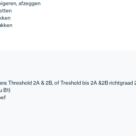
eigeren, afzeggen
etten
ukken
rukken
iaans Threshold 2A & 2B, of Treshold bis 2A &2B richtgraad 
u B1)
oef