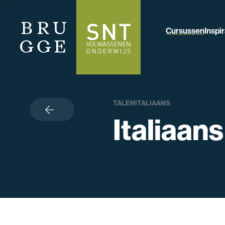
Cursussen
Inspir
TALEN
ITALIAANS
terug
Italiaans