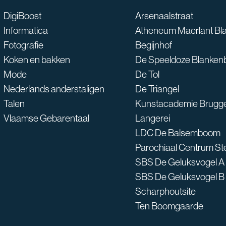
Waarmee kan ik je he
DigiBoost
Arsenaalstraat
Informatica
Atheneum Maerlant Bl
Fotografie
Begijnhof
Koken en bakken
De Speeldoze Blanken
Mode
De Tol
Nederlands anderstaligen
De Triangel
Talen
Kunstacademie Brugg
Vlaamse Gebarentaal
Langerei
LDC De Balsemboom
Parochiaal Centrum S
SBS De Geluksvogel A
SBS De Geluksvogel B
Scharphoutsite
Ten Boomgaarde