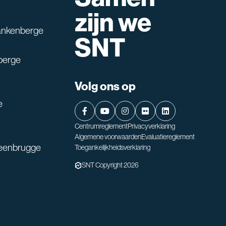
lpen?
zijn we
ankenberge
SNT
berge
Volg ons op
e
Centrumreglement
Privacyverklaring
Algemene voorwaarden
Evaluatiereglement
teenbrugge
Toegankelijkheidsverklaring
SNT Copyright 2026