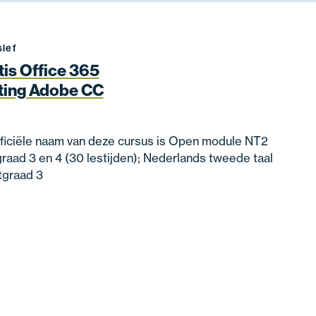
sief
tis Office 365
ting Adobe CC
ficiële naam van deze cursus is Open module NT2
graad 3 en 4 (30 lestijden); Nederlands tweede taal
htgraad 3