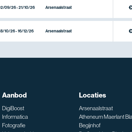
€
2/09/26 - 21/10/26
Arsenaalstraat
€
8/10/26 - 16/12/26
Arsenaalstraat
Aanbod
Locaties
SNT assistent
Waarmee kan ik je he
DigiBoost
Arsenaalstraat
Informatica
Atheneum Maerlant Bl
Fotografie
Begijnhof