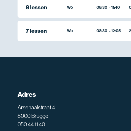
8 lessen
Wo
08:30
-
11:40
0
7 lessen
Wo
08:30
-
12:05
2
Adres
Arsenaalstraat 4
8000 Brugge
050 44 11 40