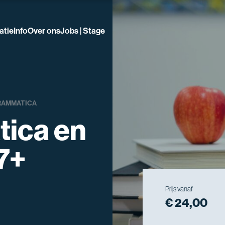
atie
Info
Over ons
Jobs | Stage
RAMMATICA
ica en
 7+
Prijs vanaf
€ 24,00