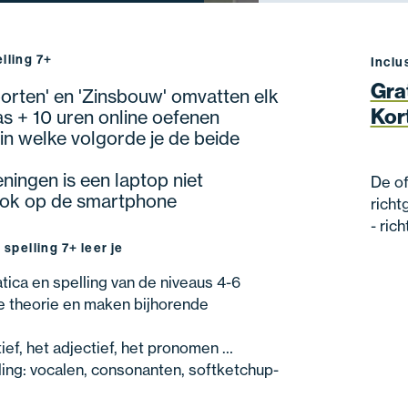
lling 7+
Inclu
Gra
rten' en 'Zinsbouw' omvatten elk
Kor
as + 10 uren online oefenen
 in welke volgorde je de beide
ningen is een laptop niet
De of
 ook op de smartphone
richt
- ric
spelling 7+ leer je
ica en spelling van de niveaus 4-6
e theorie en maken bijhorende
tief, het adjectief, het pronomen …
ing: vocalen, consonanten, softketchup-