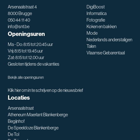
Arsenaalstraat 4
DigiBoost
8000 Brugge
Informatica
050 44 11 40
Fotografie
info@snt.be
Koken en bakken
Openingsuren
Mode
Nederlands anderstaligen
Ma - Do: 8.15 tot 20.45 uur
Talen
Vrij: 8.15 tot 19.45 uur
Vlaamse Gebarentaal
Zat: 8.15 tot 12.00 uur
Gesloten tijdens de vakanties
Bekijk alle openingsuren
Klik hier om in te schrijven op de nieuwsbrief
Locaties
Arsenaalstraat
Atheneum Maerlant Blankenberge
Begijnhof
De Speeldoze Blankenberge
De Tol