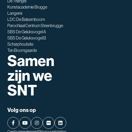
De Triangel
SNT assistent
Kunstacademie Brugge
Waarmee kan ik je helpen?
Langerei
LDC De Balsemboom
Parochiaal Centrum Steenbrugge
SBS De Geluksvogel A
SBS De Geluksvogel B
Scharphoutsite
Ten Boomgaarde
Samen
zijn we
SNT
Volg ons op
Centrumreglement
Privacyverklaring