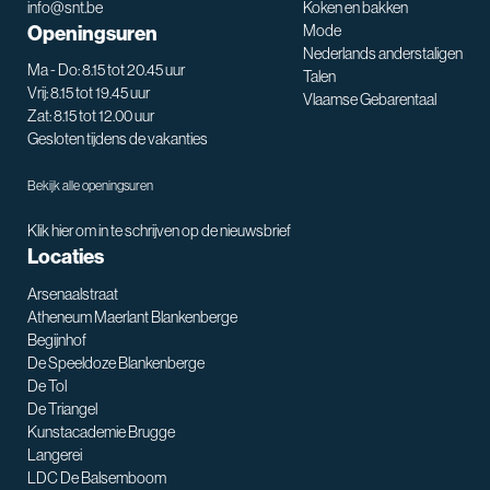
info@snt.be
Koken en bakken
Openingsuren
Mode
Nederlands anderstaligen
Ma - Do: 8.15 tot 20.45 uur
Talen
Vrij: 8.15 tot 19.45 uur
Vlaamse Gebarentaal
Zat: 8.15 tot 12.00 uur
Gesloten tijdens de vakanties
Bekijk alle openingsuren
Klik hier om in te schrijven op de nieuwsbrief
Locaties
Arsenaalstraat
Atheneum Maerlant Blankenberge
Begijnhof
De Speeldoze Blankenberge
De Tol
De Triangel
SNT assistent
Kunstacademie Brugge
Waarmee kan ik je helpen?
Langerei
LDC De Balsemboom