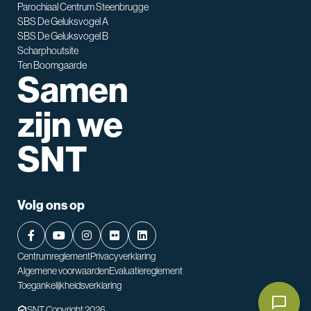
Parochiaal Centrum Steenbrugge
SBS De Geluksvogel A
SBS De Geluksvogel B
Scharphoutsite
Ten Boomgaarde
Samen
zijn we
SNT
Volg ons op
Centrumreglement
Privacyverklaring
Algemene voorwaarden
Evaluatiereglement
Toegankelijkheidsverklaring
SNT Copyright 2026