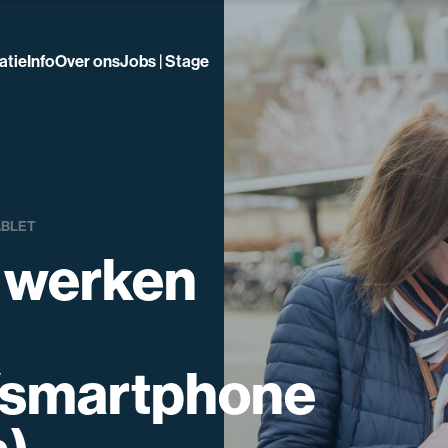
atie
Info
Over ons
Jobs | Stage
ABLET
t werken
/smartphone