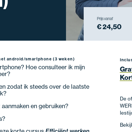
n)
Prijs vanaf
€ 24,50
met android/smartphone (3 weken)
Inclu
rtphone? Hoe consulteer ik mijn
Gra
eer?
Kor
n zodat ik steeds over de laatste
ik?
De of
t aanmaken en gebruiken?
WER
lesti
s?
Bekij
 deze korte cursus
Efficiënt werken