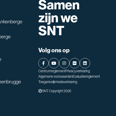
Samen
lpen?
zijn we
ankenberge
SNT
berge
Volg ons op
e
Centrumreglement
Privacyverklaring
Algemene voorwaarden
Evaluatiereglement
teenbrugge
Toegankelijkheidsverklaring
SNT Copyright 2026