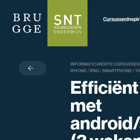
Cursussen
Inspir
INFORMATICA
KORTE CURSUSSEN
terug
IPHONE / IPAD / SMARTPHONE / T
Efficiën
met
android