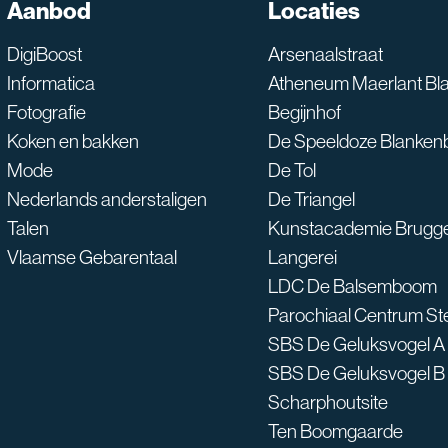
SNT assistent
Aanbod
Locaties
Waarmee kan ik je he
DigiBoost
Arsenaalstraat
Informatica
Atheneum Maerlant Bl
Fotografie
Begijnhof
Koken en bakken
De Speeldoze Blanken
Mode
De Tol
Nederlands anderstaligen
De Triangel
Talen
Kunstacademie Brugg
Vlaamse Gebarentaal
Langerei
LDC De Balsemboom
Parochiaal Centrum S
SBS De Geluksvogel A
SBS De Geluksvogel B
Scharphoutsite
Ten Boomgaarde