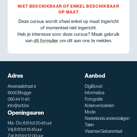
NIET BESCHIKBAAR OF ENKEL BESCHIKBAAR
OP MAAT
Deze cursus wordt ofwel enkel op maat ingericht
of momenteel niet ingericht.
Heb je interesse voor deze cursus? Maak gebruik
van
dit formulier
om dit aan ons te melden.
Adres
Aanbod
Arsenaalstraat 4
DigiBoost
8000 Brugge
Informatica
050 44 11 40
Fotografie
info@snt.be
Koken en bakken
Openingsuren
Mode
Nederlands anderstaligen
Ma - Do: 8.15 tot 20.45 uur
Talen
Vrij: 8.15 tot 19.45 uur
Vlaamse Gebarentaal
Zat: 8.15 tot 12.00 uur