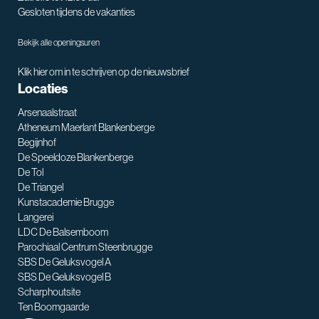
Gesloten tijdens de vakanties
Bekijk alle openingsuren
Klik hier om in te schrijven op de nieuwsbrief
Locaties
Arsenaalstraat
Atheneum Maerlant Blankenberge
Begijnhof
De Speeldoze Blankenberge
De Tol
De Triangel
SNT assistent
Kunstacademie Brugge
Waarmee kan ik je helpen?
Langerei
LDC De Balsemboom
Parochiaal Centrum Steenbrugge
SBS De Geluksvogel A
SBS De Geluksvogel B
Scharphoutsite
Ten Boomgaarde