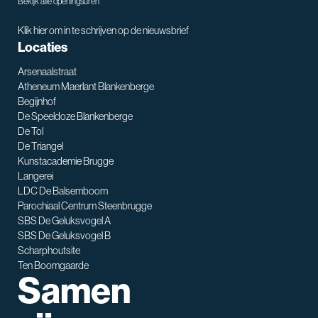
Bekijk alle openingsuren
Klik hier om in te schrijven op de nieuwsbrief
Locaties
Arsenaalstraat
Atheneum Maerlant Blankenberge
Begijnhof
De Speeldoze Blankenberge
De Tol
De Triangel
SNT assistent
Kunstacademie Brugge
Waarmee kan ik je helpen?
Langerei
LDC De Balsemboom
Parochiaal Centrum Steenbrugge
SBS De Geluksvogel A
SBS De Geluksvogel B
Scharphoutsite
Ten Boomgaarde
Samen