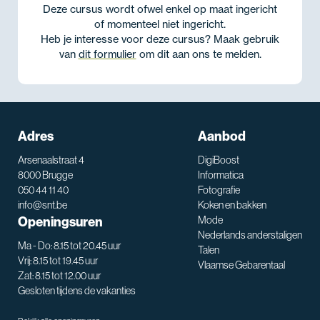
Deze cursus wordt ofwel enkel op maat ingericht
of momenteel niet ingericht.
Heb je interesse voor deze cursus? Maak gebruik
van
dit formulier
om dit aan ons te melden.
Adres
Aanbod
Arsenaalstraat 4
DigiBoost
8000 Brugge
Informatica
050 44 11 40
Fotografie
info@snt.be
Koken en bakken
Openingsuren
Mode
Nederlands anderstaligen
Ma - Do: 8.15 tot 20.45 uur
Talen
Vrij: 8.15 tot 19.45 uur
Vlaamse Gebarentaal
Zat: 8.15 tot 12.00 uur
Gesloten tijdens de vakanties